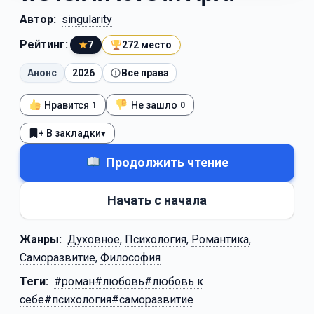
Автор:
singularity
Рейтинг:
★
7
272 место
Анонс
2026
Все права
Нравится
Не зашло
1
0
+ В закладки
▾
Продолжить чтение
Начать с начала
Жанры:
Духовное
,
Психология
,
Романтика
,
Саморазвитие
,
Философия
Теги:
#роман#любовь#любовь к
себе#психология#саморазвитие