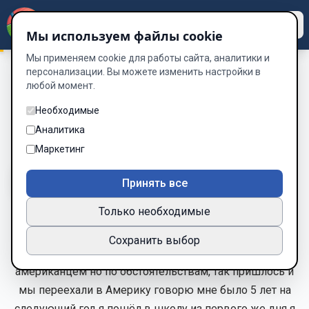
Dzen
Way
Мы используем файлы cookie
Мы применяем cookie для работы сайта, аналитики и
персонализации. Вы можете изменить настройки в
любой момент.
Я и ты
/
Я и ты первая часть
Я и ты первая часть
Необходимые
Аналитика
Глава 1 из 1
Маркетинг
A-
A+
Тема
Шрифт
Принять все
Только необходимые
Мне было 5 лет, когда я перехал в Лондон с
Сохранить выбор
родителями до этого мы жили в Америке. я был сам
американцем но по обстоятельствам, так пришлось и
мы переехали в Америку говорю мне было 5 лет на
следующий год я пошёл в школу из первого же дня я