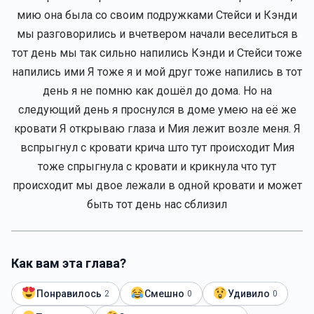
мию она была со своим подружками Стейси и Кэнди
мы разговорились и вчетвером начали веселиться в
тот день мы так сильно напились Кэнди и Стейси тоже
напились ими Я тоже я и мой друг тоже напились в тот
день я не помню как дошёл до дома. Но на
следующий день я проснулся в доме умею на её же
кровати Я открываю глаза и Мия лежит возле меня. Я
вспрыгнул с кровати крича што тут происходит Мия
тоже спрыгнула с кровати и крикнула что тут
происходит мы двое лежали в одной кровати и может
быть тот день нас сблизил
Как вам эта глава?
Понравилось
Смешно
Удивило
2
0
0