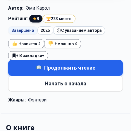
Автор:
Эми Карол
Рейтинг:
★
8
223 место
Завершено
2025
С указанием автора
Нравится
Не зашло
2
0
+ В закладки
▾
Продолжить чтение
Начать с начала
Жанры:
Фэнтези
О книге