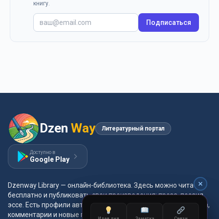
книгу.
Подписаться
Dzen
Way
Литературный портал
Доступно в
Google Play
Dzenway Library — онлайн-библиотека. Здесь можно читать
бесплатно и публиковать свои произведения: проза, поэзия,
эссе. Есть профили авторов, жанры и метки, удобная читалка,
комментарии и новые главы каждый день.
Идея дня
Идея дня
Заметка
Заметка
Связи
Связи