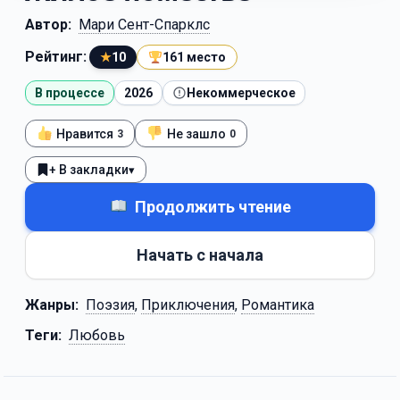
Автор:
Мари Сент-Спарклс
Рейтинг:
★
10
161 место
В процессе
2026
Некоммерческое
Нравится
Не зашло
3
0
+ В закладки
▾
Продолжить чтение
Начать с начала
Жанры:
Поэзия
,
Приключения
,
Романтика
Теги:
Любовь