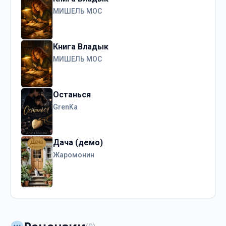
МИШЕЛЬ МОС
Книга Владык
МИШЕЛЬ МОС
Останься
GrenKa
Дача (демо)
Жаромонин