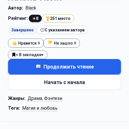
Автор:
Black
Рейтинг:
★
8
251 место
Завершено
С указанием автора
Нравится
Не зашло
0
0
+ В закладки
▾
Продолжить чтение
Начать с начала
Жанры:
Драма
,
Фэнтези
Теги:
Магия и любовь