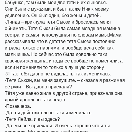
бабушке, там были мои две тети и их сыновья.
Они были с мужьями, и был так же Ник к моему 
удивлению. Он был один, без жены и детей. 
-Линда – крикнула тетя Сьюзи и бросилась меня 
обнимать. Тетя Сьюзи была самая младшая мамина 
сестра, и самая непослушная по словам мамы.Мама 
рассказывала что в детстве тетя Сьюзи постоянно 
играла только с парнями, и вообще вела себя как 
мальчишка. Но сейчас это была довольно таки 
красивая женщина, и годы её вообще не поменяли, а 
если и поменяли то только в лучшую сторону. 
-Я так тебя давно не видела, ты так изменилась. 
-Тётя Сьюзи, вы меня задушите. – сказала я разжимая 
её руки – Вы давно приехали? 
Тётя уже давно жила в другой стране, приезжала она 
домой довольно таки редко. 
-Позавчера.
-Да, ты действительно таки изменилась. 
-Тётя Лейла, и вы здесь? 
-Да, мы все приехали. И очень  хорошо что и ты 