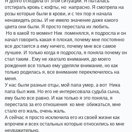
Я долго отходила от этой ситуации. Я пыталась 
отстирать кровь с кофты, но  напрасно. Я смотрела на 
розы которые были в крови, и с тех пор я начала 
ненавидеть розы. И не имело значение даже какого 
цвета они были. Я просто перестала их любить.
 Но в какой то момент Ник  поменялся, я подросла и он 
начал говорить какая я плохая, почему мне постоянно 
все достается а ему ничего, почему мне все самое 
лучшее. И только когда я подросла, я поняла почему он 
стал таким . Ему не хватало внимания, до моего 
рождения все только ему уделяли внимание, но как 
только родилась я, все внимание переключилось на 
меня.
У нас были разные отцы, мой папа умер, а вот  Ника  
папа был жив. Но его не интересовала судьба сына, 
ему было все равно. И как только я это поняла, я 
перестала за его отношения  ко мне  обижаться, мне 
стало его жаль, очень жаль.
А сейчас я просто исключила его из своей жизни как  
впрочем и всех остальных которые относились ко мне 
неуважительно.