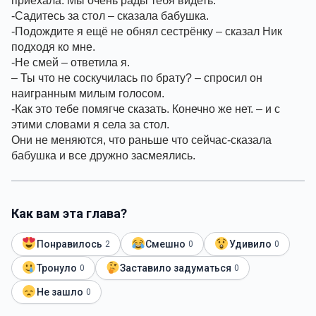
приехала. Мы очень рады тебя видеть.
-Садитесь за стол – сказала бабушка. 
-Подождите я ещё не обнял сестрёнку – сказал Ник 
подходя ко мне. 
-Не смей – ответила я. 
– Ты что не соскучилась по брату? – спросил он  
наигранным милым голосом. 
-Как это тебе помягче сказать. Конечно же нет. – и с 
этими словами я села за стол. 
Они не меняются, что раньше что сейчас-сказала 
бабушка и все дружно засмеялись.
Как вам эта глава?
Понравилось
Смешно
Удивило
2
0
0
Тронуло
Заставило задуматься
0
0
Не зашло
0