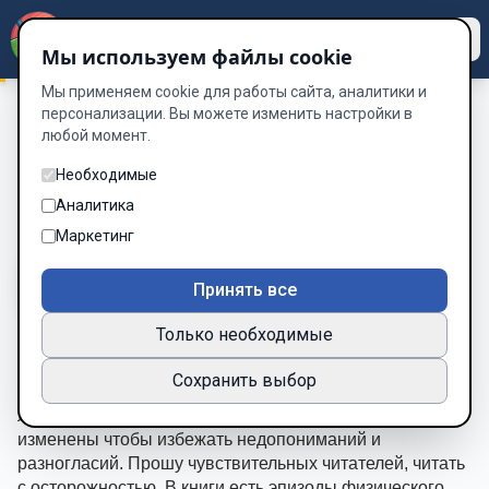
Dzen
Way
Мы используем файлы cookie
Мы применяем cookie для работы сайта, аналитики и
персонализации. Вы можете изменить настройки в
любой момент.
Жизнь в шторме
/
Глава 1.
Глава 1.
Необходимые
Аналитика
Глава 1 из 14
Маркетинг
A-
A+
Тема
Шрифт
Принять все
Только необходимые
Пролог
Сохранить выбор
Эта книга автобиографическая,большинство сюжетных 
линей происходило в реальности. Имена персонажей 
изменены чтобы избежать недопониманий и 
разногласий. Прошу чувствительных читателей, читать 
с осторожностью. В книги есть эпизоды физического 