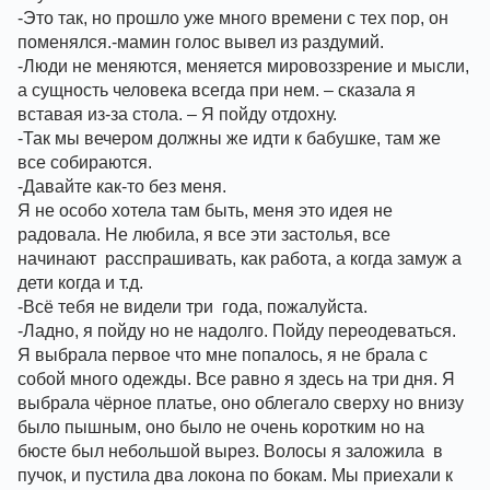
-Это так, но прошло уже много времени с тех пор, он 
поменялся.-мамин голос вывел из раздумий.
-Люди не меняются, меняется мировоззрение и мысли, 
а сущность человека всегда при нем. – сказала я 
вставая из-за стола. – Я пойду отдохну.
-Так мы вечером должны же идти к бабушке, там же 
все собираются. 
-Давайте как-то без меня. 
Я не особо хотела там быть, меня это идея не 
радовала. Не любила, я все эти застолья, все 
начинают  расспрашивать, как работа, а когда замуж а 
дети когда и т.д.
-Всё тебя не видели три  года, пожалуйста.
-Ладно, я пойду но не надолго. Пойду переодеваться.
Я выбрала первое что мне попалось, я не брала с 
собой много одежды. Все равно я здесь на три дня. Я 
выбрала чёрное платье, оно облегало сверху но внизу 
было пышным, оно было не очень коротким но на 
бюсте был небольшой вырез. Волосы я заложила  в 
пучок, и пустила два локона по бокам. Мы приехали к 