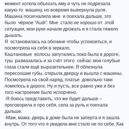
момент хотела объехать яму и чуть не подрезала 
какую-то  машину, но вовремя вывернула руля. 
Машина посигналила мне  и поехала дальше, это 
было  чёрное “Audi”. Мне  стало не хорошо от  этой 
ситуации, мои руки начали дрожать и я стала тяжело 
дышать.
Я  остановилась на обочине чтобы успокоиться, и 
посмотрела на себя в зеркало. 
Каштановые  волосы запутались пока была в дороге, 
туш  размазалась и за счёт этого  сейчас мои голубые 
глаза стали ещё выразительнее. Я облизнула 
пересохшие губы, открыла дверцу и вышла с машины. 
Посмотрела на свой наряд, платье  довольно таки 
помялось в дороге. Ну и пусть, все равно уже и без 
того настроение было испорчено. 
-Я боюсь представить, что же будет дальше – 
проговорила я про себя, села за руль и поехала 
дальше. 
-Мам, мама- дверь в доме была не заперта и я зашла 
внутрь. От того что я увидела мне стало не по себе. Как 