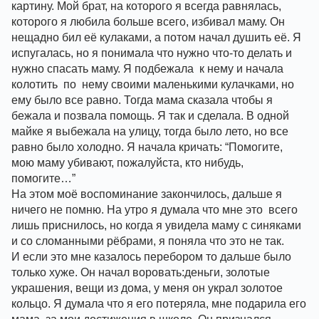
картину. Мой брат, на которого я всегда равнялась, 
которого я любила больше всего, избивал маму. Он 
нещадно бил её кулаками, а потом начал душить её. Я 
испугалась, но я понимала что нужно что-то делать и  
нужно спасать маму. Я подбежала  к нему и начала 
колотить  по  нему своими маленькими кулачками, но 
ему было все равно. Тогда мама сказала чтобы я 
бежала и позвала помощь. Я так и сделала. В одной 
майке я выбежала на улицу, тогда было лето, но все 
равно было холодно. Я начала кричать: “Помогите, 
мою маму убивают, пожалуйста, кто нибудь, 
помогите…”
На этом моё воспоминание закончилось, дальше я 
ничего не помню. На утро я думала что мне это  всего 
лишь приснилось, но когда я увидела маму с синяками 
и со сломанными рёбрами, я поняла что это не так.
И если это мне казалось перебором то дальше было 
только хуже. Он начал воровать:деньги, золотые 
украшения, вещи из дома, у меня он украл золотое 
кольцо. Я думала что я его потеряла, мне подарила его 