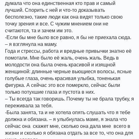
думала что она единственная кто прав и самый 
лучший. Спорить с ней и что-то доказывать 
бесполезно, такие люди как она видят только свою 
точку зрения и все. С чужим мнением они не 
считаются, та и зачем им это.
-Если бы мне было все равно, я бы не приехала сюда. 
– я взглянула на маму. 
Года и стрессы, работа и вредные привычки знатно её 
помотали. Мне было её жаль, очень жаль. Ведь в 
молодости она была очень красивой и изящной  
женщиной: длинные черные вьющиеся волосы, ясные 
голубые глаза, очень красивая улыбка, тоненькая 
фигурка. А сейчас это все померкло, сейчас были 
только потухшие глаза и пустота в них.
– Ты всегда так говоришь. Почему ты не брала трубку, я 
переживала за тебя.
-Была занята, та и не хотела опять слушать что я тебе 
должна и обязана. – я улыбнулась маме, я знала что 
сейчас она  скажет мне, сколько она дала мне  всего в 
жизни и сколько я обязана отдать за все то, что она для 