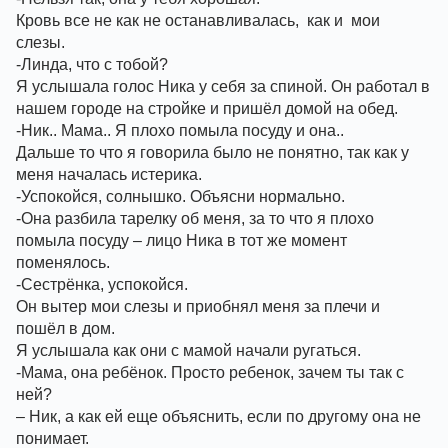
Кровь все не как не останавливалась,  как и  мои 
слезы. 
-Линда, что с тобой? 
Я услышала голос Ника у себя за спиной. Он работал в 
нашем городе на стройке и пришёл домой на обед. 
-Ник.. Мама.. Я плохо помыла посуду и она..
Дальше то что я говорила было не понятно, так как у 
меня началась истерика. 
-Успокойся, солнышко. Объясни нормально. 
-Она разбила тарелку об меня, за то что я плохо 
помыла посуду – лицо Ника в тот же момент 
поменялось. 
-Сестрёнка, успокойся.
Он вытер мои слезы и приобнял меня за плечи и 
пошёл в дом. 
Я услышала как они с мамой начали ругаться.
-Мама, она ребёнок. Просто ребенок, зачем ты так с 
ней? 
– Ник, а как ей еще объяснить, если по другому она не 
понимает. 