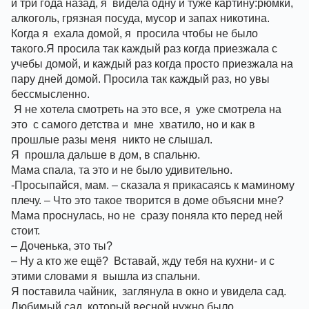
и три года назад, я  видела одну и туже картину:рюмки, 
алкоголь, грязная посуда, мусор и запах никотина. 
Когда я  ехала домой, я  просила чтобы не было 
такого.Я просила так каждый раз когда приезжала с 
учебы домой, и каждый раз когда просто приезжала на 
пару дней домой. Просила так каждый раз, но увы 
бессмысленно.
 Я не хотела смотреть на это все, я  уже смотрела на 
это  с самого детства и  мне  хватило, но и как в 
прошлые разы меня  никто не слышал.
Я  прошла дальше в дом, в спальню. 
Мама спала, та это и не было удивительно.
-Просыпайся, мам. – сказала я прикасаясь к маминому 
плечу. – Что это такое творится в доме объясни мне?
Мама проснулась, но не  сразу поняла кто перед ней 
стоит. 
– Доченька, это ты?
– Ну а кто же ещё?  Вставай, жду тебя на кухни- и с 
этими словами я  вышла из спальни.
Я поставила чайник,  заглянула в окно и увидела сад. 
Любимый сад, который весной нужно было 