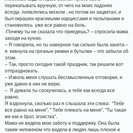
перекапывать вручную, от чего на моих ладонях 
всегда  появлялись мозоли , но потом он зацветал, и 
был окрашен красивыми нарциссами и тюльпанами и 
становилось  уже все равно на боль. 
-Почему ты не сказала что приедешь? – спросила мама 
заходя на кухню. 
– Я говорила, но ты наверное так сильно была занята – 
я  кивнула на грязные рюмки и бутылки – что забыла об 
этом.
– Так, просто сегодня такой праздник, так решили вот 
отпраздновать.
– Изволь меня слушать бессмысленные отговорки, я 
уже давно в них не верю.
–  Я думала ты соскучилась, а тебе как всегда все 
равно.
Я вздохнула, сколько раз я слышала эти слова:  “Тебе 
все равно на меня”, ” Тебе плевать на меня”, “Ты такая 
же как и брат, эгоистка”. 
Мама не видела мою заботу и поддержку. Она была 
таким человеком что видела в людях лишь плохое и 