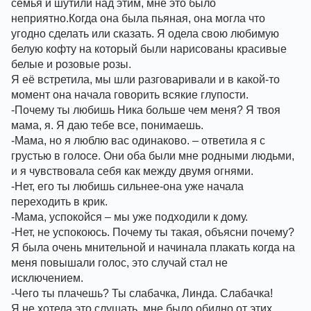
семья и шутили над этим, мне это было 
неприятно.Когда она была пьяная, она могла что 
угодно сделать или сказать. Я одела свою любимую 
белую кофту на который были нарисованы красивые 
белые и розовые розы. 
Я её встретила, мы шли разговаривали и в какой-то 
момент она начала говорить всякие глупости. 
-Почему ты любишь Ника больше чем меня? Я твоя 
мама, я. Я даю тебе все, понимаешь. 
-Мама, но я люблю вас одинаково. – ответила я с 
грустью в голосе. Они оба были мне родными людьми, 
и я чувствовала себя как между двумя огнями. 
-Нет, его ты любишь сильнее-она уже начала 
переходить в крик. 
-Мама, успокойся – мы уже подходили к дому. 
-Нет, не успокоюсь. Почему ты такая, объясни почему?
Я была очень мнительной и начинала плакать когда на 
меня повышали голос, это случай стал не 
исключением. 
-Чего ты плачешь? Ты слабачка, Линда. Слабачка! 
Я не хотела это слушать, мне было обидно от этих 