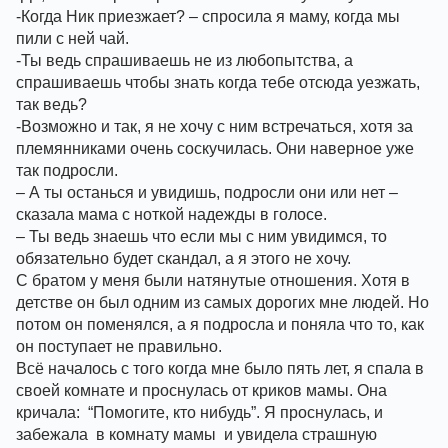
-Когда Ник приезжает? – спросила я маму, когда мы 
пили с ней чай. 
-Ты ведь спрашиваешь не из любопытства, а 
спрашиваешь чтобы знать когда тебе отсюда уезжать, 
так ведь? 
-Возможно и так, я не хочу с ним встречаться, хотя за 
племянниками очень соскучилась. Они наверное уже 
так подросли.
– А ты останься и увидишь, подросли они или нет – 
сказала мама с ноткой надежды в голосе. 
– Ты ведь знаешь что если мы с ним увидимся, то 
обязательно будет скандал, а я этого не хочу.
С братом у меня были натянутые отношения. Хотя в 
детстве он был одним из самых дорогих мне людей. Но 
потом он поменялся, а я подросла и поняла что то, как 
он поступает не правильно. 
Всё началось с того когда мне было пять лет, я спала в 
своей комнате и проснулась от криков мамы. Она 
кричала:  “Помогите, кто нибудь”. Я проснулась, и 
забежала  в комнату мамы  и увидела страшную 