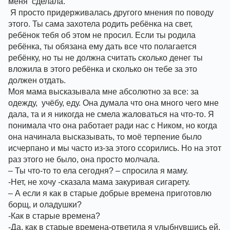
меня  сделала.
 Я просто придерживалась другого мнения по поводу 
этого. Ты сама захотела родить ребёнка на свет, 
ребёнок тебя об этом не просил. Если ты родила 
ребёнка, ты обязана ему дать все что полагается 
ребёнку, но ты не должна считать сколько денег ты 
вложила в этого ребёнка и сколько он тебе за это 
должен отдать. 
Моя мама высказывала мне абсолютно за все: за  
одежду,  учёбу, еду. Она думала что она много чего мне 
дала, та и я никогда не смела жаловаться на что-то. Я 
понимала что она работает ради нас с Ником, но когда 
она начинала высказывать, то моё терпение было 
исчерпано и мы часто из-за этого ссорились. Но на этот 
раз этого не было, она просто молчала.
– Ты что-то то ела сегодня? – спросила я маму. 
-Нет, не хочу -сказала мама закуривая сигарету. 
– А если я как в старые добрые времена приготовлю 
борщ, и оладушки?
-Как в старые времена?
-Да, как в старые времена-ответила я улыбнувшись ей.