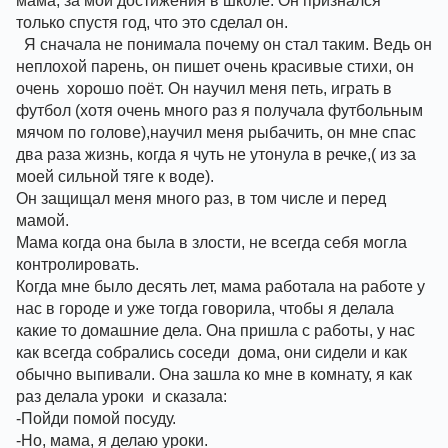
мама, за мои достижения в школе. Он признался 
только спустя год, что это сделал он.
  Я сначала не понимала почему он стал таким. Ведь он 
неплохой парень, он пишет очень красивые стихи, он 
очень  хорошо поёт. Он научил меня петь, играть в 
футбол (хотя очень много раз я получала футбольным 
мячом по голове),научил меня рыбачить, он мне спас  
два раза жизнь, когда я чуть не утонула в речке,( из за 
моей сильной тяге к воде). 
Он защищал меня много раз, в том числе и перед 
мамой.
Мама когда она была в злости, не всегда себя могла 
контролировать. 
Когда мне было десять лет, мама работала на работе у 
нас в городе и уже тогда говорила, чтобы я делала 
какие то домашние дела. Она пришла с работы, у нас 
как всегда собрались соседи  дома, они сидели и как 
обычно выпивали. Она зашла ко мне в комнату, я как 
раз делала уроки  и сказала:
-Пойди помой посуду. 
-Но, мама, я делаю уроки. 