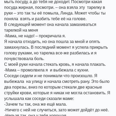
мыть посуду, а до тебя не доходит. Посмотри какая 
посуда жирная, посмотри. – она взяла эту  тарелку в 
руки – это так ты её помыла, Линда. Может чтобы ты 
поняла  взять и разбить тебе её на голове. 
В следующей момент она начала замахиваться 
тарелкой на меня
-Мама, не надо! – прокричала я. 
Я начала отходить, но она пошла за мной и опять 
замахнулась. В последний момент я успела прикрыть 
голову руками, но тарелка все-же разбилась и я 
почувствовала боль. 
С моей руки начала стекать кровь, я начала плакать. 
-Мама – промолвила я  и выбежала с кухни. 
Соседи сидели и не понимали что произошло. Я 
выбежала  на улицу и начала смотреть рану. Это было 
два порезы, вниз по которым стекали две красные 
струйки крови, которые я никак не могла остановить. Я 
услышала как соседи сказали маме:
-Зачем ты так, она же ещё мала. 
-Ничего с ней не случиться, зато может дойдёт до неё.
-Нельзя так, она у тебя хорошая. 