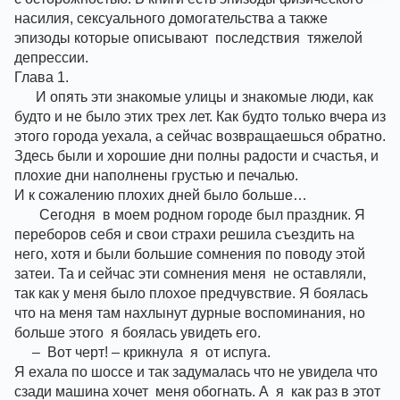
насилия, сексуального домогательства а также 
эпизоды которые описывают  последствия  тяжелой 
депрессии.
Глава 1. 
      И опять эти знакомые улицы и знакомые люди, как 
будто и не было этих трех лет. Как будто только вчера из 
этого города уехала, а сейчас возвращаешься обратно. 
Здесь были и хорошие дни полны радости и счастья, и 
плохие дни наполнены грустью и печалью.
И к сожалению плохих дней было больше…
       Сегодня  в моем родном городе был праздник. Я 
переборов себя и свои страхи решила съездить на 
него, хотя и были большие сомнения по поводу этой 
затеи. Та и сейчас эти сомнения меня  не оставляли, 
так как у меня было плохое предчувствие. Я боялась 
что на меня там нахлынут дурные воспоминания, но 
больше этого  я боялась увидеть его. 
     –  Вот черт! – крикнула  я  от испуга. 
Я ехала по шоссе и так задумалась что не увидела что 
сзади машина хочет  меня обогнать. А  я  как раз в этот 