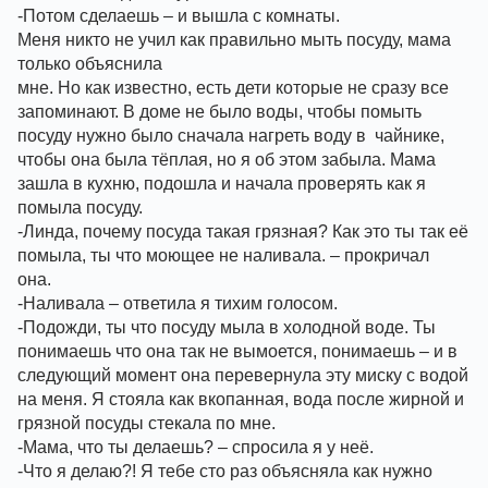
-Потом сделаешь – и вышла с комнаты. 
Меня никто не учил как правильно мыть посуду, мама 
только объяснила 
мне. Но как известно, есть дети которые не сразу все 
запоминают. В доме не было воды, чтобы помыть 
посуду нужно было сначала нагреть воду в  чайнике, 
чтобы она была тёплая, но я об этом забыла. Мама 
зашла в кухню, подошла и начала проверять как я 
помыла посуду. 
-Линда, почему посуда такая грязная? Как это ты так её 
помыла, ты что моющее не наливала. – прокричал 
она. 
-Наливала – ответила я тихим голосом. 
-Подожди, ты что посуду мыла в холодной воде. Ты 
понимаешь что она так не вымоется, понимаешь – и в 
следующий момент она перевернула эту миску с водой 
на меня. Я стояла как вкопанная, вода после жирной и 
грязной посуды стекала по мне. 
-Мама, что ты делаешь? – спросила я у неё. 
-Что я делаю?! Я тебе сто раз объясняла как нужно 