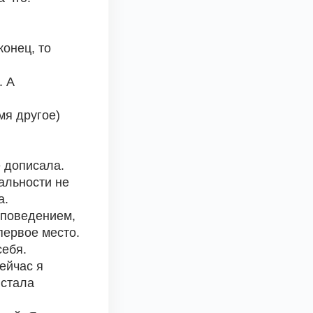
онец, то 
 А 
я другое) 
е дописала.
альности не 
а.
поведением,  
первое место.
себя.
ейчас я 
стала 