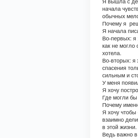
Я вышла с де
начала чувст
обычных мело
Почему я  ре
Я начала писа
Во-первых: я 
как не могло 
хотела.
Во-вторых: я 
спасения толь
сильным и сто
У меня появи
Я хочу постр
Где могли бы
Почему именн
Я хочу чтобы 
взаимно дели
в этой жизни.
Ведь важно в