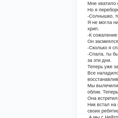
Мне хватило с
Но я переборо
-Солнышко, т
Я не могла ни
хрип.
-К сожаление
Он засмеялся 
-Сколько я с
-Спала, ты бы
за эти дни.
Теперь уже з
Все наладило
восстанавлив
Мы вылечили 
облик. Теперь
Она встретил
Ник встал на
своих ребятиш
 А мы с Нейто