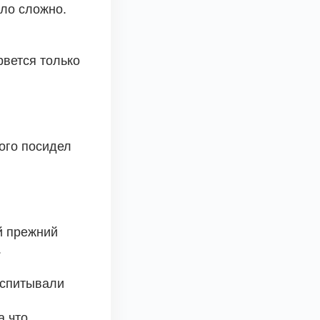
ыло сложно.
рвется только 
ого посидел 
 прежний 
 
оспитывали 
 что.