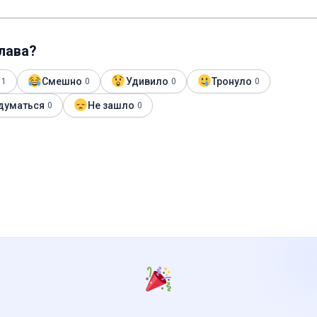
глава?
Смешно
Удивило
Тронуло
1
0
0
0
думаться
Не зашло
0
0