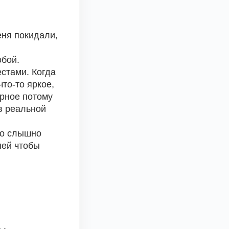
ня покидали, 
обой.
тами. Когда 
то-то яркое, 
рное потому 
в реальной 
о слышно  
ей чтобы 