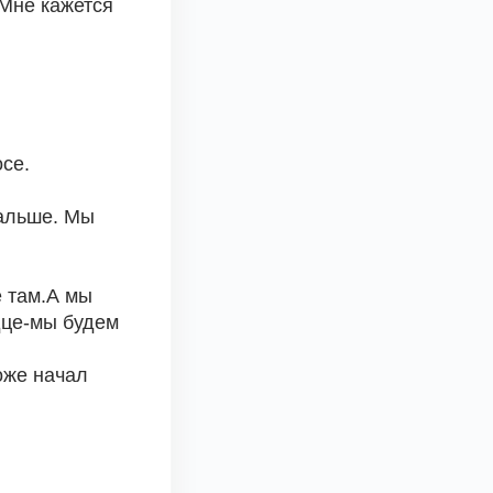
Мне кажется 
осе.
альше. Мы 
 там.А мы 
це-мы будем 
же начал 