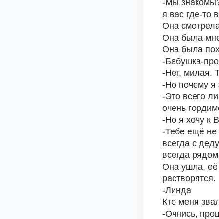
-Мы знакомы?-
я вас где-то 
Она смотрела
Она была мне
Она была по
-Бабушка-про
-Нет, милая.
-Но почему я
-Это всего л
очень гордим
-Но я хочу к 
-Тебе ещё не
всегда с дед
всегда рядом
Она ушла, её
растворятся. 
-Линда 
Кто меня звал
-Очнись, прош