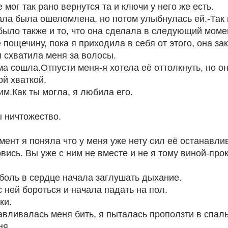
 мог так рано вернутся та и ключи у него же есть.
ала была ошеломлена, но потом улыбнулась ей.-Так
ыло также и то, что она сделала в следующий моме
пощечину, пока я приходила в себя от этого, она зак
и схватила меня за волосы.
ма сошла.Отпусти меня-я хотела её оттолкнуть, но он
ой хваткой.
им.Как ты могла, я любила его.
 ничтожество.
мент я поняла что у меня уже нету сил её останавли
вись. Вы уже с ним не вместе и не я тому виной-прок
 боль в сердце начала заглушать дыхание. 
 ней бороться и начала падать на пол.
ки.
авливалась меня бить, я пыталась проползти в спальн
я. 