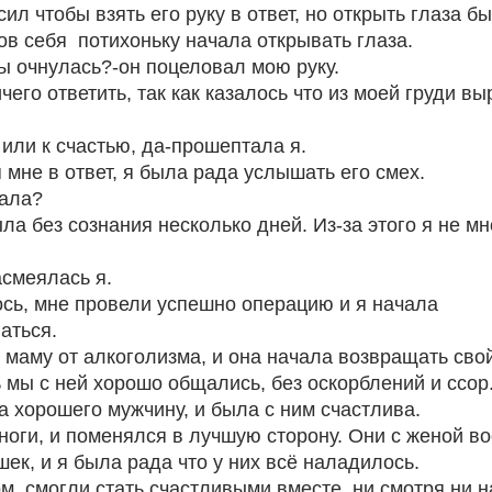
ил чтобы взять его руку в ответ, но открыть глаза б
в себя  потихоньку начала открывать глаза. 
ы очнулась?-он поцеловал мою руку.
чего ответить, так как казалось что из моей груди вы
 или к счастью, да-прошептала я.
мне в ответ, я была рада услышать его смех. 
пала?
ла без сознания несколько дней. Из-за этого я не мн
асмеялась я.
сь, мне провели успешно операцию и я начала 
аться.
маму от алкоголизма, и она начала возвращать свой
 мы с ней хорошо общались, без оскорблений и ссор.
а хорошего мужчину, и была с ним счастлива.
 ноги, и поменялся в лучшую сторону. Они с женой в
ек, и я была рада что у них всё наладилось.
м  смогли стать счастливыми вместе, ни смотря ни на