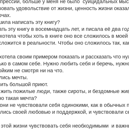
прессии, больше у меня не было  суицидальных мысл
вовать удовольствие от жизни, ценность жизни оказал
чах.
шила написать эту книгу?
ть эту книгу в восемнадцать лет, и писала её два год
хотела чтобы хоть в книге оно все сложилось в моей с
сложится в реальности. Чтобы оно сложилось так, как 
хотела своим примером показать и рассказать что нуж
ко в самом себе. Нужно любить себя и беречь, нужно
йким не смотря ни на что.
лись мечты.
оить большой приют.
 жить пожилые люди, также сироты, и бездомные жи
о такая мечта?
они не чувствовали себя одинокими, как в обычных п
лись своей любовью и поддержкой, и чувствовали с
 
 этой жизни чувствовать себя необходимыми  и важн