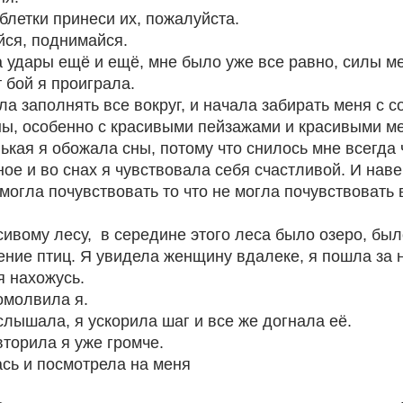
блетки принеси их, пожалуйста.
йся, поднимайся. 
 удары ещё и ещё, мне было уже все равно, силы ме
 бой я проиграла. 
а заполнять все вокруг, и начала забирать меня с с
ы, особенно с красивыми пейзажами и красивыми мес
кая я обожала сны, потому что снилось мне всегда ч
ое и во снах я чувствовала себя счастливой. И наве
 могла почувствовать то что не могла почувствовать 
ивому лесу,  в середине этого леса было озеро, был
ение птиц. Я увидела женщину вдалеке, я пошла за н
я нахожусь.
омолвила я. 
слышала, я ускорила шаг и все же догнала её.
вторила я уже громче.
сь и посмотрела на меня 