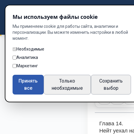
Подбор книг
Мы используем файлы cookie
Dzen
Way
Библиотека
Мы применяем cookie для работы сайта, аналитики и
персонализации. Вы можете изменить настройки в любой
момент.
Необходимые
Жизнь в шторме
/
Аналитика
Глава 14
Маркетинг
Глава 14 из 14
Принять
Только
Сохранить
все
необходимые
выбор
A-
A+
Те
Глава 14.
Нейт уехал на