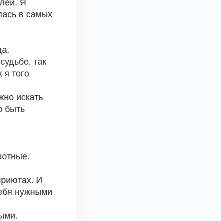
ей. Я 
ась в самых 
а. 
удьбе, так 
я того 
но искать 
 быть 
вотные.
риютах. И 
ебя нужными 
ыми.