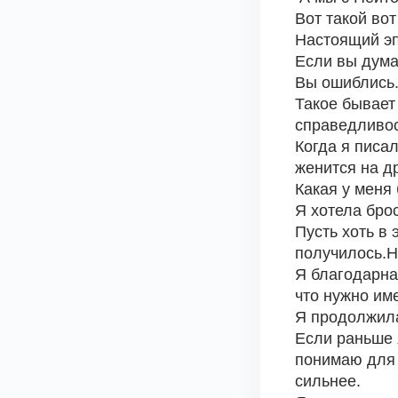
Вот такой во
Настоящий э
Если вы думал
Вы ошиблись
Такое бывает 
справедливос
Когда я писал
женится на др
Какая у меня
Я хотела брос
Пусть хоть в 
получилось.На
Я благодарна 
что нужно име
Я продолжила
Если раньше я
понимаю для ч
сильнее.