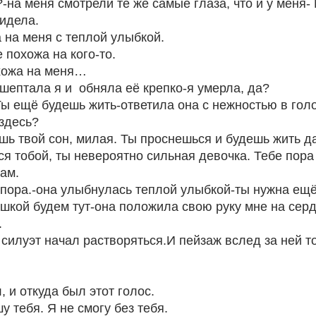
на меня смотрели те же самые глаза, что и у меня- 
видела.
 на меня с теплой улыбкой.
 похожа на кого-то.
хожа на меня…
шептала я и  обняла её крепко-я умерла, да?
 Ты ещё будешь жить-ответила она с нежностью в гол
 здесь?
ишь твой сон, милая. Ты проснешься и будешь жить д
ся тобой, ты невероятно сильная девочка. Тебе пора
Вам.
 пора.-она улыбнулась теплой улыбкой-ты нужна ещё
ушкой будем тут-она положила свою руку мне на серд
.
 силуэт начал растворяться.И пейзаж вслед за ней то
, и откуда был этот голос.
у тебя. Я не смогу без тебя.