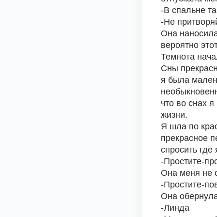
-В спальне та
-Не притворя
Она наносила
вероятно этот
Темнота начал
Сны прекрасн
я была малень
необыкновенн
что во снах я
жизни.
Я шла по крас
прекрасное п
спросить где 
-Простите-пр
Она меня не 
-Простите-по
Она обернула
-Линда 