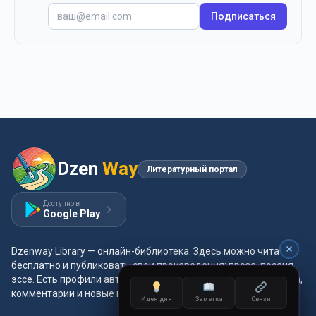
Подписаться
Dzen
Way
Литературный портал
Доступно в
Google Play
Dzenway Library — онлайн-библиотека. Здесь можно читать
бесплатно и публиковать свои произведения: проза, поэзия,
эссе. Есть профили авторов, жанры и метки, удобная читалка,
комментарии и новые главы каждый день.
Идея дня
Идея дня
Заметка
Заметка
Связи
Связи