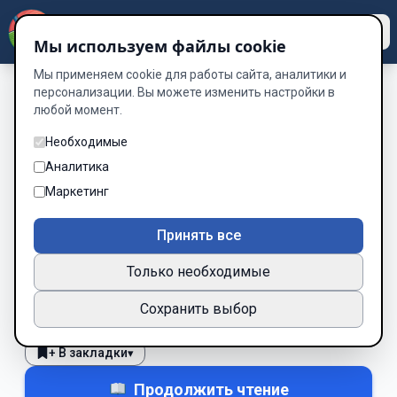
Dzen
Way
Мы используем файлы cookie
Мы применяем cookie для работы сайта, аналитики и
персонализации. Вы можете изменить настройки в
любой момент.
Без обложки
Актобе – город
Необходимые
разведенок
Аналитика
Маркетинг
Автор:
Zhax
Принять все
Рейтинг:
★
2
404 место
Только необходимые
В процессе
Все права
Сохранить выбор
Нравится
Не зашло
0
0
+ В закладки
▾
Продолжить чтение