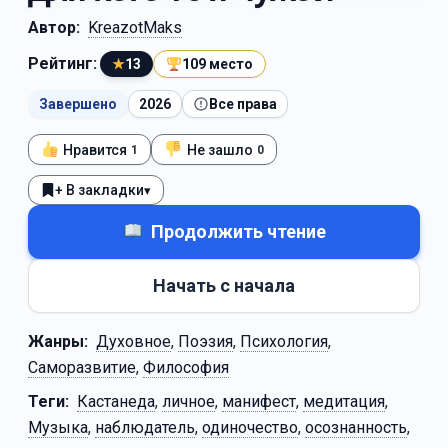
Автор:
KreazotMaks
Рейтинг:
★
13
109 место
Завершено
2026
Все права
Нравится
Не зашло
1
0
+ В закладки
▾
Продолжить чтение
Начать с начала
Жанры:
Духовное
,
Поэзия
,
Психология
,
Саморазвитие
,
Философия
Теги:
Кастанеда
,
личное
,
манифест
,
медитация
,
Музыка
,
наблюдатель
,
одиночество
,
осознанность
,