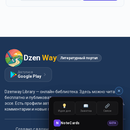
Dzen
Way
Литературный портал
Доступно в
Google Play
Dzenway Library — онлайн-библиотека. Здесь можно читать
бесплатно и публиковать свои произведения: проза, поэзия,
эссе. Есть профили авторов, жанры и метки, удобная читалка,
комментарии и новые главы каждый день.
Идея дня
Идея дня
Заметка
Заметка
Связи
Связи
N
N
NoteCards
NoteCards
БЕТА
БЕТА
Создано с вдохновением для читателей и авторов.