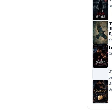
О
G
П
Ш
Д
K
Т
G
О
D
О
G