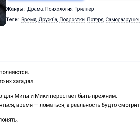
Жанры:
Драма
,
Психология
,
Триллер
Теги:
Время
,
Дружба
,
Подростки
,
Потеря
,
Саморазруше
полняются.
то их загадал.
р для Миты и Мики перестаёт быть прежним.
ться, время — ломаться, а реальность будто смотрит 
понять,