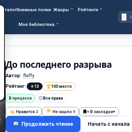
Каталог
Книжные полки
Жанры
Рейтинги
Моя библиотека
До последнего разрыва
Автор:
floffy
Рейтинг:
★
13
100 место
В процессе
Все права
Нравится
Не зашло
+ В закладки
▾
2
0
Продолжить чтение
Начать с начала