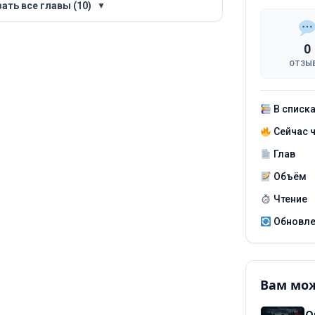
ать все главы (10)
▼
0
ОТЗЫ
В списк
Сейчас 
Глав
Объём
Чтение
Обновл
Вам мож