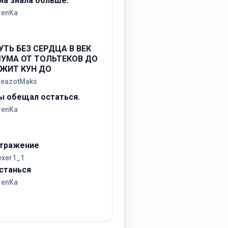
на знала больше.
renKa
УТЬ БЕЗ СЕРДЦА В ВЕК
УМА ОТ ТОЛЬТЕКОВ ДО
ЖИТ КУН ДО
reazotMaks
ы обещал остаться.
renKa
тражение
exer1_1
станься
renKa