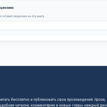
ецензиях
о оставит рецензию на эту книгу.
читать бесплатно и публиковать свои произведения: проза,
, удобная читалка, комментарии и новые главы каждый ден