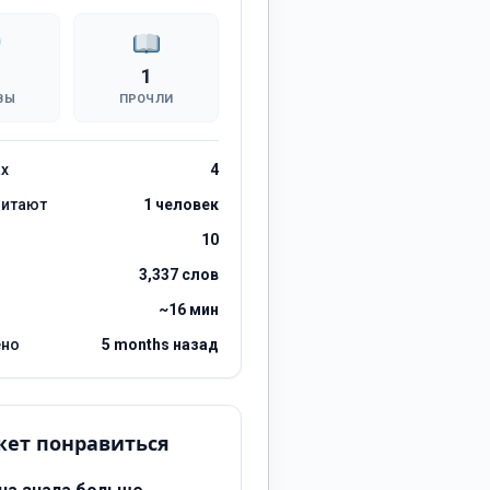
1
ВЫ
ПРОЧЛИ
ах
4
читают
1 человек
10
3,337 слов
~16 мин
ено
5 months назад
ет понравиться