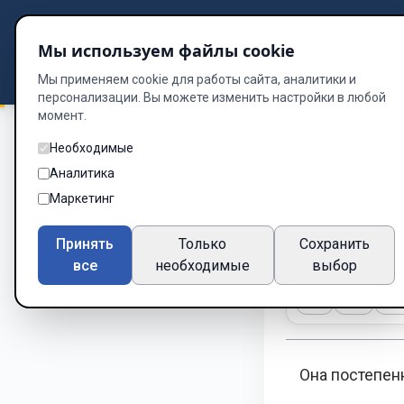
Подбор книг
Мы используем файлы cookie
Dzen
Way
Библиотека
Мы применяем cookie для работы сайта, аналитики и
персонализации. Вы можете изменить настройки в любой
момент.
Необходимые
До последнего раз
Аналитика
ГЛАВА 4
Маркетинг
Глава 4 из 10
Принять
Только
Сохранить
все
необходимые
выбор
A-
A+
Те
Она постепен