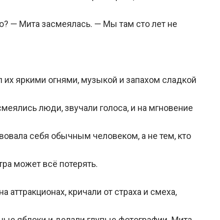
о? — Мита засмеялась. — Мы там сто лет не
л их яркими огнями, музыкой и запахом сладкой
смеялись люди, звучали голоса, и на мгновение
вовала себя обычным человеком, а не тем, кто
втра может всё потерять.
на аттракционах, кричали от страха и смеха,
ные яблоки и делали глупые фотографии. Мита