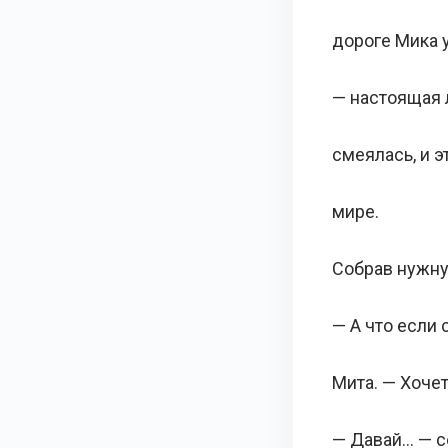
дороге Мика 
— настоящая 
смеялась, и э
мире.
Собрав нужну
— А что если
Мита. — Хочет
— Давай… — с