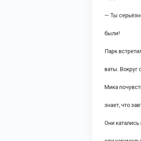
— Ты серьёзн
были!
Парк встрети
ваты. Вокруг 
Мика почувст
знает, что за
Они катались 
ели карамель