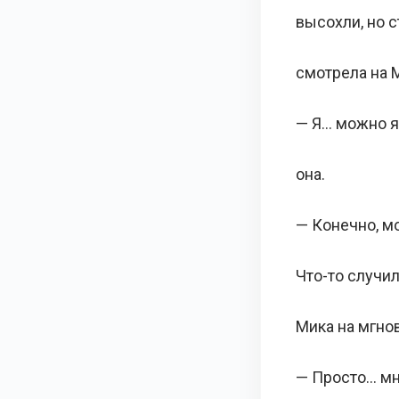
высохли, но с
смотрела на М
— Я… можно я
она.
— Конечно, мо
Что-то случи
Мика на мгнов
— Просто… мн