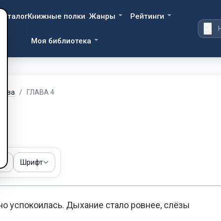
Каталог
Книжные полки
Жанры
Рейтинги
Моя библиотека
рыва
/
ГЛАВА 4
ма
Шрифт
но успокоилась. Дыхание стало ровнее, слёзы