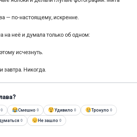
ва — по-настоящему, искренне.
 на неё и думала только об одном:
этому исчезнуть.
и завтра. Никогда.
глава?
Смешно
Удивило
Тронуло
0
0
0
0
думаться
Не зашло
0
0