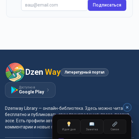
Подписаться
Dzen
Way
Литературный портал
Доступно в
Google Play
Dzenway Library — онлайн-библиотека. Здесь можно читать
бесплатно и публиковать свои произведения: проза, поэзия,
эссе. Есть профили авторов, жанры и метки, удобная читалка,
комментарии и новые главы каждый день.
Идея дня
Идея дня
Заметка
Заметка
Связи
Связи