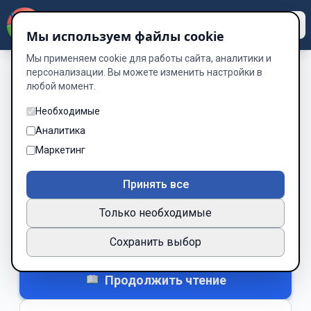
Dzen
Way
Мы используем файлы cookie
Мы применяем cookie для работы сайта, аналитики и
персонализации. Вы можете изменить настройки в
любой момент.
Без обложки
Эхо забвений
Необходимые
Аналитика
Автор:
Сапаев
Маркетинг
Рейтинг:
★
3
380 место
Принять все
Анонс
2026
С указанием автора
Только необходимые
Нравится
Не зашло
0
0
Сохранить выбор
+ В закладки
▾
Продолжить чтение