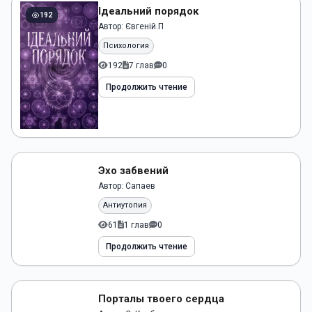
Ідеальний порядок
192
Автор:
Євгеній.П
Психология
192
7 глав
0
Продолжить чтение
Без обложки
Эхо забвений
Эхо
61
Автор:
Сапаев
забвений
Сапаев
Антиутопия
61
1 глав
0
Продолжить чтение
Без обложки
Порталы твоего сердца
Порталы
76