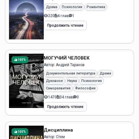
Драма
Психология
Романтика
220
4 глав
1
Продолжить чтение
МОГУЧИЙ ЧЕЛОВЕК
100%
Автор:
Андрей Таранов
Документальная литература
Драма
Духовное
Наука
Психология
Саморазвитие
Философия
1470
34 глав
0
Продолжить чтение
Дисциплина
100%
Автор:
Стем