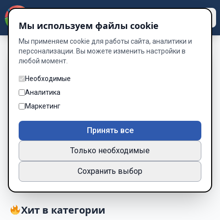
Dzen
Way
Мы используем файлы cookie
Мы применяем cookie для работы сайта, аналитики и
персонализации. Вы можете изменить настройки в
любой момент.
Книги о Психология —
Необходимые
читать онлайн
Аналитика
бесплатно
Маркетинг
Подборка книг по жанру «Психология»
Принять все
13 книг
Только необходимые
Новинки
Популярные
Сохранить выбор
Хит в категории