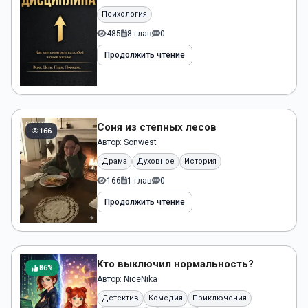
Психология
485
8 глав
0
Продолжить чтение
Cоня из степных лесов
166
Автор:
Sonwest
Драма
Духовное
История
166
1 глав
0
Продолжить чтение
Кто выключил нормальность?
86%
Автор:
NiceNika
Детектив
Комедия
Приключения