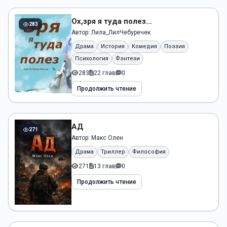
Ох,зря я туда полез…
283
Автор:
Лила_ЛилЧебуречек
Драма
История
Комедия
Поэзия
Психология
Фэнтези
283
22 глав
0
Продолжить чтение
АД
271
Автор:
Макс Олен
Драма
Триллер
Философия
271
13 глав
0
Продолжить чтение