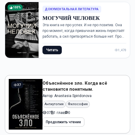
100%
ДОКУМЕНТАЛЬНАЯ ЛИТЕРАТУРА
МОГУЧИЙ ЧЕЛОВЕК
Эта книга не про успех. И не про позитив. Она
про момент, когда привычная жизнь перестаёт
работать, а сил притворяться больше нет. Про
состояние, в котором ты вроде бы всё сделал
правильно, но внутри пусто....
Читать
1,470
Объяснённое зло. Когда всё
37
становится понятным.
Автор:
Anastasia Spiridonova
Антиутопия
Философия
37
1 глав
0
Продолжить чтение