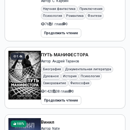
Автор:
С. Карбин
твоего
сердца
Научная фантастика
Приключения
С. Карбин
Психология
Романтика
Фэнтези
76
1 глав
0
Продолжить чтение
ПУТЬ МАНИФЕСТОРА
1.4k
Автор:
Андрей Таранов
Биография
Документальная литература
Духовное
История
Психология
Саморазвитие
Философия
1420
38 глав
0
Продолжить чтение
Винил
100%
Автор:
Nate