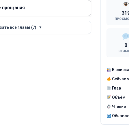
е прощания
31
ПРОСМ
зать все главы (7)
▼
0
ОТЗЫ
В списк
Сейчас 
Глав
Объём
Чтение
Обновл