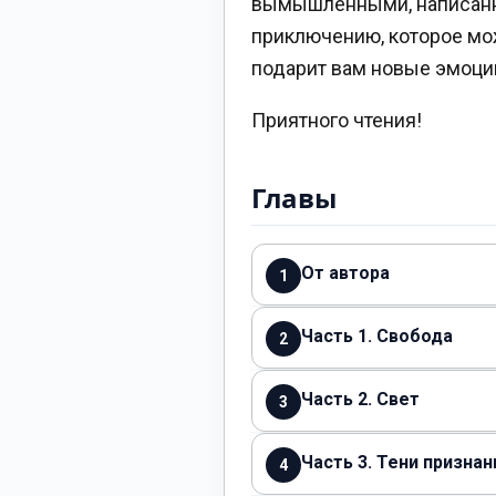
вымышленными, написанны
приключению, которое мож
подарит вам новые эмоции
Приятного чтения!
Главы
От автора
1
Часть 1. Свобода
2
Часть 2. Свет
3
Часть 3. Тени признан
4