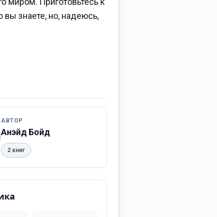
о миром. Приготовьтесь к
вы знаете, но, надеюсь,
АВТОР
Анэйд Бойд
2 книг
ика