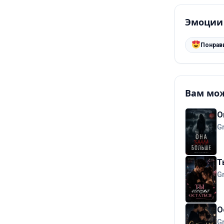
Эмоции
Понрав
Вам мож
О
G
Т
G
О
G