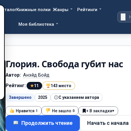
Каталог
Книжные полки
Жанры
Рейтинги
Моя библиотека
Глория. Свобода губит нас
Автор:
Анэйд Бойд
Рейтинг:
★
11
143 место
Завершено
2025
С указанием автора
Нравится
Не зашло
+ В закладки
▾
1
0
Продолжить чтение
Начать с начала