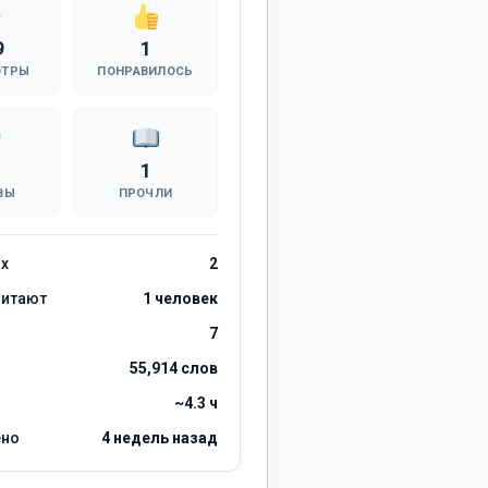
9
1
ОТРЫ
ПОНРАВИЛОСЬ
1
ВЫ
ПРОЧЛИ
ах
2
читают
1 человек
7
55,914 слов
~4.3 ч
ено
4 недель назад