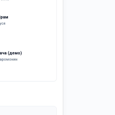
рам
уся
ача (демо)
аромонин