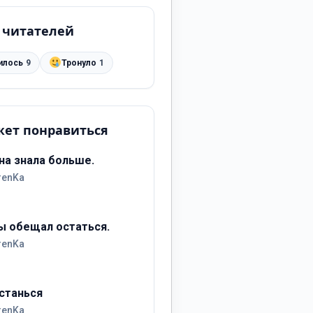
 читателей
илось
9
Тронуло
1
ет понравиться
на знала больше.
renKa
ы обещал остаться.
renKa
станься
renKa