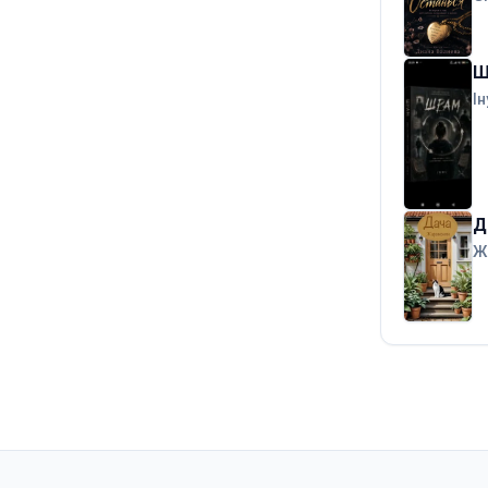
Ш
Ін
Д
Ж