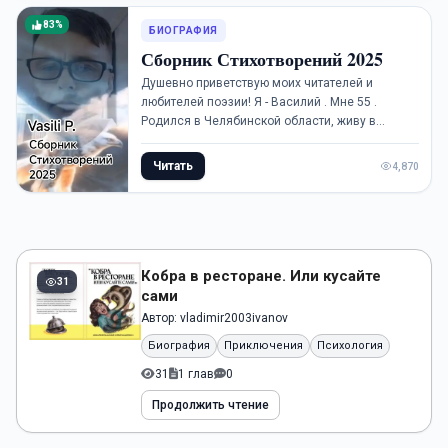
83%
БИОГРАФИЯ
Сборник Стихотворений 2025
Душевно приветствую моих читателей и
любителей поэзии! Я - Василий . Мне 55 .
Родился в Челябинской области, живу в
Молдавии. Почти все мои труды за год перед
вами . Пишу и делюсь тем что...
Читать
4,870
Кобра в ресторане. Или кусайте
31
сами
Автор:
vladimir2003ivanov
Биография
Приключения
Психология
31
1 глав
0
Продолжить чтение