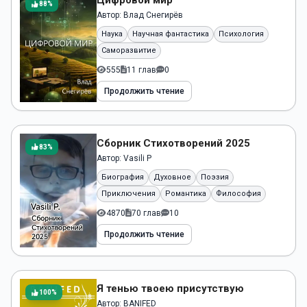
Цифровой мир
88%
Автор:
Влад Снегирёв
Наука
Научная фантастика
Психология
Саморазвитие
555
11 глав
0
Продолжить чтение
Сборник Стихотворений 2025
83%
Автор:
Vasili P
Биография
Духовное
Поэзия
Приключения
Романтика
Философия
4870
70 глав
10
Продолжить чтение
Я тенью твоею присутствую
100%
Автор:
BANIFED