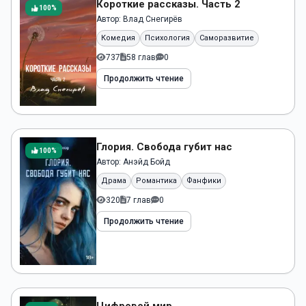
Короткие рассказы. Часть 2
100%
Автор:
Влад Снегирёв
Комедия
Психология
Саморазвитие
737
58 глав
0
Продолжить чтение
Глория. Свобода губит нас
100%
Автор:
Анэйд Бойд
Драма
Романтика
Фанфики
320
7 глав
0
Продолжить чтение