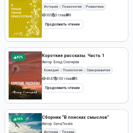
История
Психология
Романтика
305
3 глав
0
Продолжить чтение
Короткие рассказы. Часть 1
82%
Автор:
Влад Снегирёв
Комедия
Психология
Саморазвитие
4547
100 глав
0
Продолжить чтение
Сборник “В поисках смыслов”
90%
Автор:
GenaTsvale
История
Поэзия