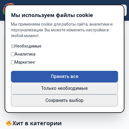
Dzen
Way
Мы используем файлы cookie
Мы применяем cookie для работы сайта, аналитики и
персонализации. Вы можете изменить настройки в
любой момент.
Книги о Жизнь —
Необходимые
читать онлайн
Аналитика
бесплатно
Маркетинг
Подборка книг по жанру «Жизнь»
Принять все
10 книг
Только необходимые
Новинки
Популярные
Сохранить выбор
Хит в категории