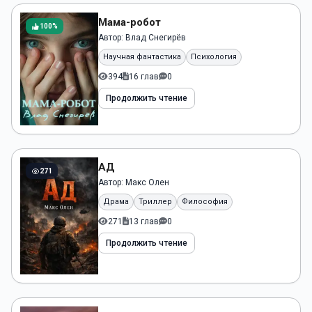
Мама-робот
100%
Автор:
Влад Снегирёв
Научная фантастика
Психология
394
16 глав
0
Продолжить чтение
АД
271
Автор:
Макс Олен
Драма
Триллер
Философия
271
13 глав
0
Продолжить чтение