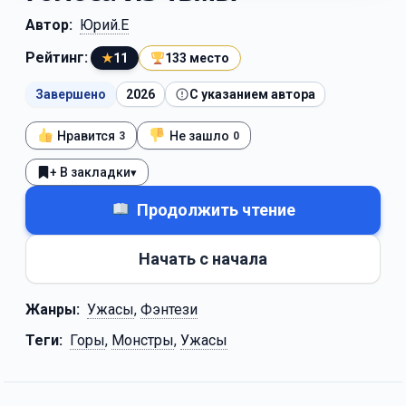
Автор:
Юрий.Е
Рейтинг:
★
11
133 место
Завершено
2026
С указанием автора
Нравится
Не зашло
3
0
+ В закладки
▾
Продолжить чтение
Начать с начала
Жанры:
Ужасы
,
Фэнтези
Теги:
Горы
,
Монстры
,
Ужасы