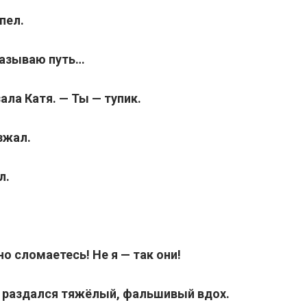
пел.
казываю путь…
зала Катя. — Ты — тупик.
зжал.
л.
но сломаетесь! Не я — так они!
и раздался тяжёлый, фальшивый вдох.