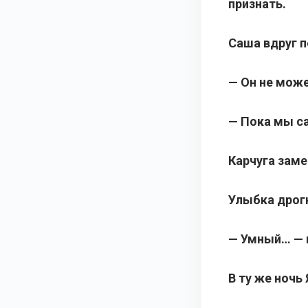
признать.
Саша вдруг п
— Он не може
— Пока мы са
Карчуга заме
Улыбка дрог
— Умный… — 
В ту же ночь 