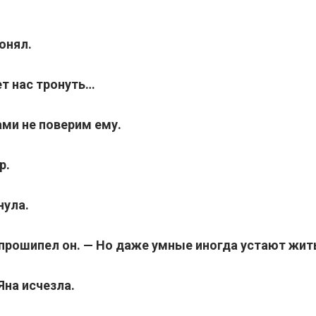
онял.
т нас тронуть…
ми не поверим ему.
р.
нула.
прошипел он. — Но даже умные иногда устают жит
Яна исчезла.