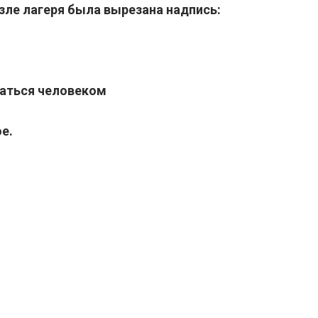
зле лагеря была вырезана надпись:
таться человеком
е.
.