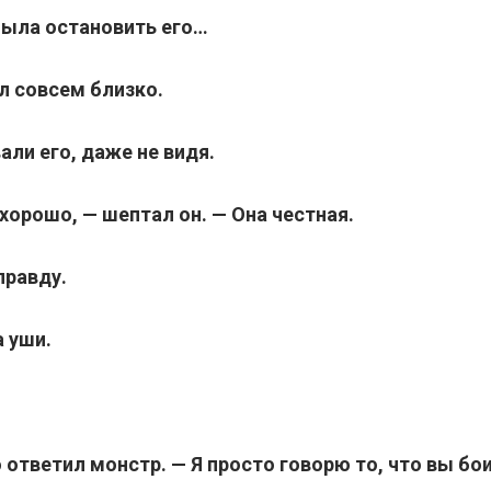
была остановить его…
л совсем близко.
али его, даже не видя.
 хорошо, — шептал он. — Она честная.
правду.
 уши.
о ответил монстр. — Я просто говорю то, что вы бо