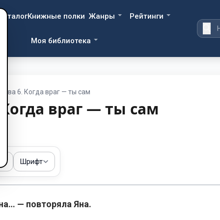
Каталог
Книжные полки
Жанры
Рейтинги
Моя библиотека
Глава 6. Когда враг — ты сам
 Когда враг — ты сам
ма
Шрифт
на… — повторяла Яна.