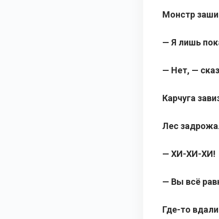
Монстр заши
— Я лишь по
— Нет, — ска
Карчуга зави
Лес задрожа
— ХИ-ХИ-ХИ!
— Вы всё рав
Где-то вдал