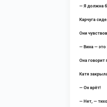
— Я должна 
Карчуга сиде
Они чувствов
— Вина — это
Она говорит 
Катя закрыла
— Он врёт!
— Нет, — тих