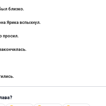
л близко.
на Ярика вспыхнул.
о просил.
закончилась.
тились.
глава?