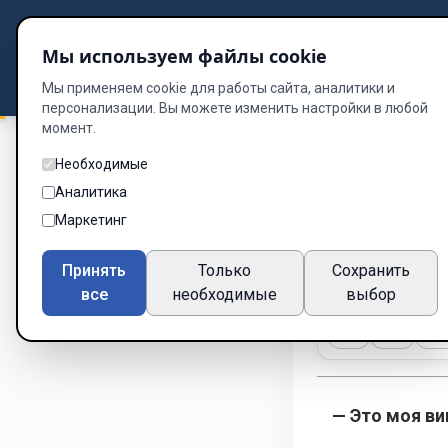
Подбор книг
Мы используем файлы cookie
Dzen
Way
Библиотека
Мы применяем cookie для работы сайта, аналитики и
персонализации. Вы можете изменить настройки в любой
момент.
Необходимые
Голоса из Тьмы
/
Аналитика
Глава 6.
Маркетинг
Глава 6 из 9
Принять
Только
Сохранить
все
необходимые
выбор
A-
A+
Те
— Это моя ви