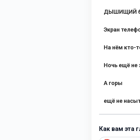
ДЫШИЩИЙ бы
Экран телефо
На нём кто-т
Ночь ещё не 
А горы
ещё не насы
Как вам эта 