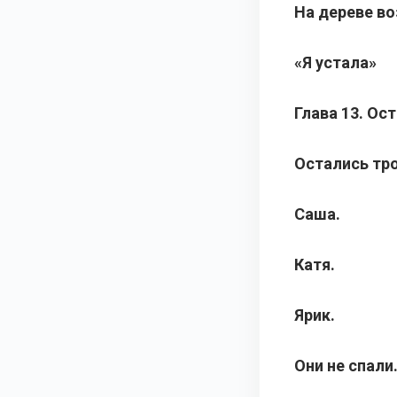
На дереве во
«Я устала»
Глава 13. Ос
Остались тро
Саша.
Катя.
Ярик.
Они не спали