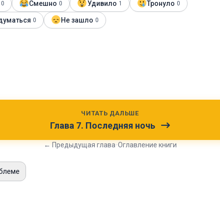
Смешно
Удивило
Тронуло
0
0
1
0
думаться
Не зашло
0
0
ЧИТАТЬ ДАЛЬШЕ
Глава 7. Последняя ночь
← Предыдущая глава
•
Оглавление книги
блеме
и