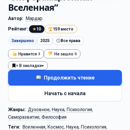
Вселенная”
Автор:
Мардар
Рейтинг:
★
10
159 место
Завершено
2025
Все права
Нравится
Не зашло
3
0
+ В закладки
▾
Продолжить чтение
Начать с начала
Жанры:
Духовное
,
Наука
,
Психология
,
Саморазвитие
,
Философия
Теги:
Вселенная
,
Космос
,
Наука
,
Психология
,