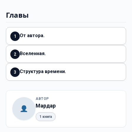
Главы
От автора.
1
Вселенная.
2
Структура времени.
3
АВТОР
Мардар
1 книга