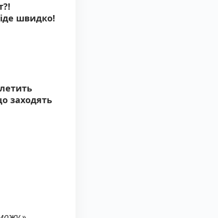
т?!
піде швидко!
 летить
 що заходять
зможу.»