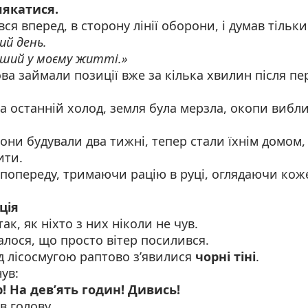
лякатися.
ся вперед, в сторону лінії оборони, і думав тільки
ий день.
ший у моєму житті.»
ва займали позиції вже за кілька хвилин після п
 останній холод, земля була мерзла, окопи вибл
 вони будували два тижні, тепер стали їхнім домом,
ити.
попереду, тримаючи рацію в руці, оглядаючи кож
ція
ак, як ніхто з них ніколи не чув.
лося, що просто вітер посилився.
д лісосмугою раптово з’явилися
чорні тіні
.
ув:
 На дев’ять годин! Дивись!
в голову.