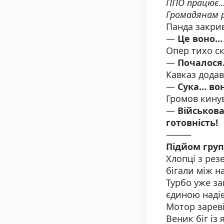
ППО працює
Громадянам 
Панда закри
—
Це воно…
Опер тихо ск
—
Почалося
Кавказ додав
—
Сука… вон
Громов кинув
—
Військова
готовність!
⸻
Підйом гру
Хлопці з рез
бігали між 
Турбо уже за
єдиною наді
Мотор зарев
Веник біг із