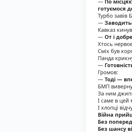
—
По місцях
готуємося д
Турбо завів 
—
Заводитьс
Кавказ кинув
—
От і добр
Хтось нервов
Сміх був кор
Панда крикн
—
Готовність
Громов:
—
Тоді — вп
БМП виверну
За ним джипи
І саме в цей
І хлопці відч
Війна прий
Без попере
Без шансу в