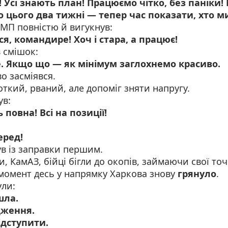
! Усі знають план! Працюємо чітко, без паніки!
о цього два тижні — тепер час показати, хто м
БМП повністю й вигукнув:
я, командире! Хоч і стара, а працює!
 смішок:
е. Якщо що — як мінімум заглохнемо красиво.
о засміявся.
откий, рваний, але допоміг зняти напругу.
ув:
 повна! Всі на позиції!
еред!
в із заправки першим.
, КамАЗ, бійці бігли до окопів, займаючи свої точ
 момент десь у напрямку Харкова знову
грянуло
.
ули:
шла.
дження.
ідступити.