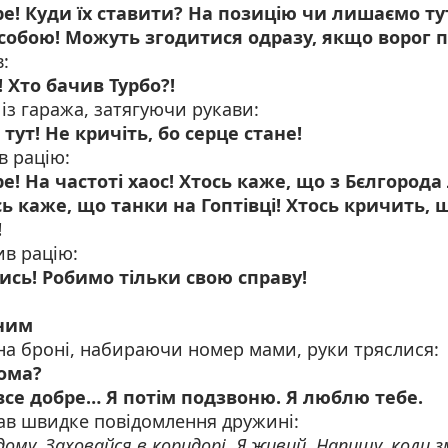
! Куди їх ставити? На позицію чи лишаємо ту
собою! Можуть згодитися одразу, якщо ворог 
:
! Хто бачив Турбо?!
г із гаража, затягуючи рукави:
Я тут! Не кричіть, бо серце стане!
в рацію:
! На частоті хаос! Хтось каже, що з Бєлгорода
ось каже, що танки на Гоптівці! Хтось кричить,
!
ив рацію:
ись! Робимо тільки свою справу!
дним
на броні, набираючи номер мами, руки тряслися:
дома?
 все добре… Я потім подзвоню. Я люблю тебе.
ав швидке повідомлення дружині:
дому. Заховайся в коридорі. Я живий. Напишу, коли 