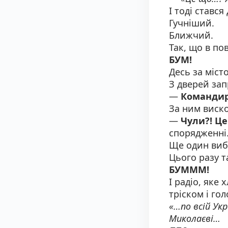
І тоді стався
Гучніший.
Ближчий.
Так, що в по
БУМ!
Десь за міст
З дверей зап
—
Командире
За ним виск
—
Чули?! Це
спорядженні
Ще один виб
Цього разу т
БУМММ!
І радіо, яке
тріском і го
«…по всій Укр
Миколаєві…