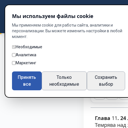
Подбор книг
Мы используем файлы cookie
Dzen
Way
Библиотека
Мы применяем cookie для работы сайта, аналитики и
персонализации. Вы можете изменить настройки в любой
момент.
Необходимые
Історія Двох Солда
Аналитика
Глава 11
Маркетинг
Глава 11 из 60
Принять
Только
Сохранить
все
необходимые
выбор
A-
A+
Те
Глава
11
. 2
Темрява над 