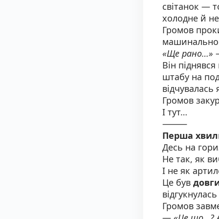
світанок — т
холодне й не
Громов проки
машинально 
«Ще рано…»
—
Він піднявся
штабу на под
відчувалась 
Громов закур
І тут…
⸻
Перша хвил
Десь на гор
Не так, як в
І не як артил
Це був
довги
відгукнулась
Громов завм
—
«Це що…? 