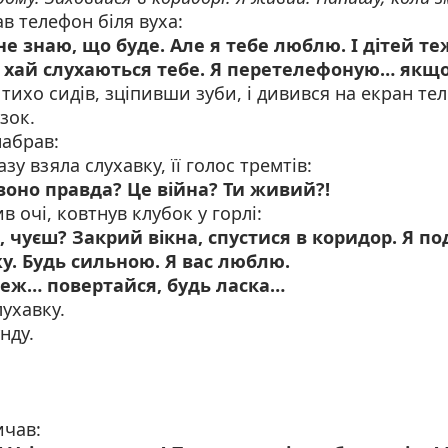
в телефон біля вуха:
не знаю, що буде. Але я тебе люблю. І дітей т
 хай слухаються тебе. Я перетелефоную… якщо
тихо сидів, зціпивши зуби, і дивився на екран те
зок.
набрав:
зу взяла слухавку, її голос тремтів:
воно правда? Це війна? Ти живий?!
в очі, ковтнув клубок у горлі:
, чуєш? Закрий вікна, спустися в коридор. Я по
у. Будь сильною. Я вас люблю.
теж… повертайся, будь ласка…
лухавку.
нду.
ичав: