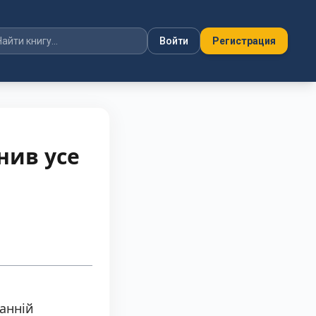
Войти
Регистрация
інив усе
ранній