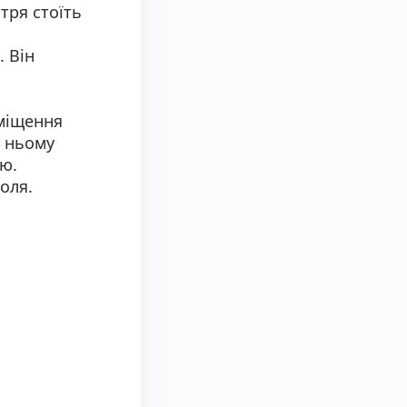
тря стоїть
 Він
иміщення
в ньому
ою.
оля.