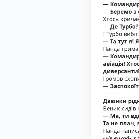
—
Командире
—
Беремо з 
Хтось кричав
—
Де Турбо?
І Турбо вибі
—
Та тут я! 
Панда трима
—
Командире
авіація! Хт
диверсанти
Громов схоп
—
Заспокоїт
⸻
Дзвінки рі
Веник сидів 
—
Ма, ти в
Та не плач,
Панда напис
«Не виходь з 