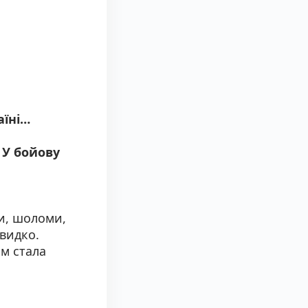
аїні…
 У бойову
ти, шоломи,
видко.
ом стала