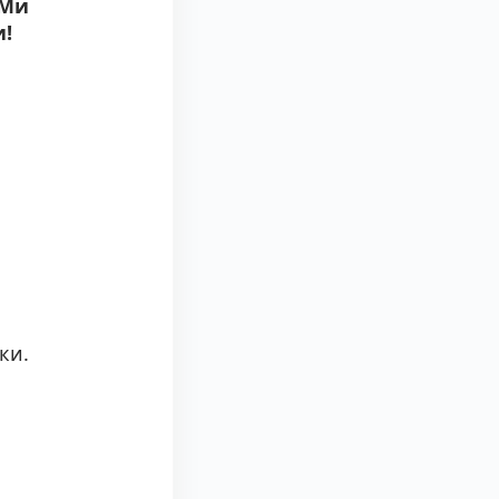
 Ми
и!
ки.