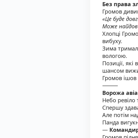
Без права з
Громов дивив
«Це буде довг
Може найдов
Хлопці Громо
вибуху.
Зима тримала
вологою.
Позиції, які
шансом виж
Громов ішов 
⸻
Ворожа авіа
Небо ревіло т
Спершу здава
Але потім на
Панда вигукн
—
Командир!
Громов підня