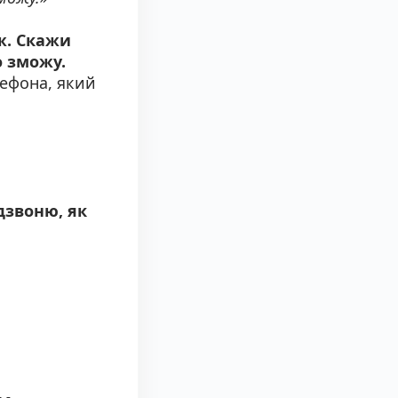
еж. Скажи
 зможу.
лефона, який
дзвоню, як