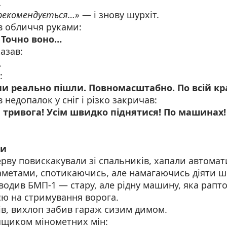
…
рекомендується…»
— і знову шурхіт.
в обличчя руками:
 Точно воно…
азав:
.
:
и реально пішли. Повномасштабно. По всій кр
 недопалок у сніг і різко закричав:
 тривога! Усім швидко піднятися! По машинах!
пи
ерву повискакували зі спальників, хапали автома
наметами, спотикаючись, але намагаючись діяти ш
водив БМП-1 — стару, але рідну машину, яка рапт
єю на стримування ворога.
ів, вихлоп забив гараж сизим димом.
 ящиком мінометних мін: