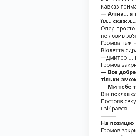
Кавказ трима
—
Аліна… я 
їм… скажи…
Опер просто 
не ловив зв’я
Громов теж 
Віолетта одра
—Дмитро
… 
Громов закри
—
Все добре
тільки змож
—
Ми тебе 
Він поклав с
Постояв секу
І зібрався.
⸻
На позицію
Громов закр