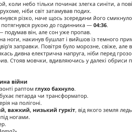
ой, коли небо тільки починає злегка синіти, а пові
рухоме, ніби світ затамував подих.
нувся різко, наче щось зсередини його смикнуло.
потягнувся рукою до годинника —
04:36
.
 подумав він, але сон уже пропав.
 на ноги, накинув бушлат і вийшов із темного пр
вір’я заправки. Повітря було морозне, свіже, але 
якась дивна електрична напруга, ніби перед гроз
ив. Стояв мовчки, вдивляючись у далекі обриси п
ина війни
изонті раптом
глухо бахнуло
.
ибухає петарда чи трансформатор.
ерія на полігоні.
й, важкий, низький гуркіт
, від якого земля ледь
 під ногами.
ер.
Арта?»