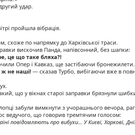
 другий удар.
вітрі пройшла вібрація.
ом, схоже по напрямку до Харківської траси.
равки вискочив Панда, напівсонний, без шапки:
, це що таке бляха?!
очили Опер і Кавказ, ще застібаючи бронежилети.
 ж не наші!
— сказав Турбо, вибігаючи вже в пов
.
ух.
акий, що у вікнах старої заправки брязнули шибк
 хлопці забули вимкнути з учорашнього вечора, р
лос ведучого, що говорив тремтячим голосом:
аїні повідомляють про вибухи… У Києві, Харкові, Дні