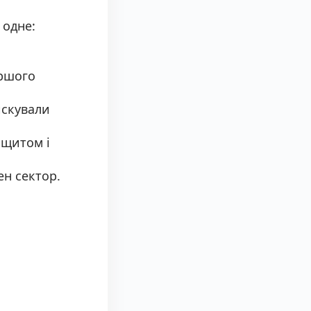
 одне:
ершого
искували
 щитом і
ен сектор.