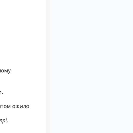
ному
и.
аптом ожило
прі,