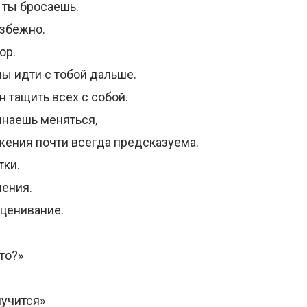
о ты бросаешь.
збежно.
ор.
ны идти с тобой дальше.
н тащить всех с собой.
инаешь меняться,
жения почти всегда предсказуема.
тки.
ения.
ценивание.
то?»
лучится»