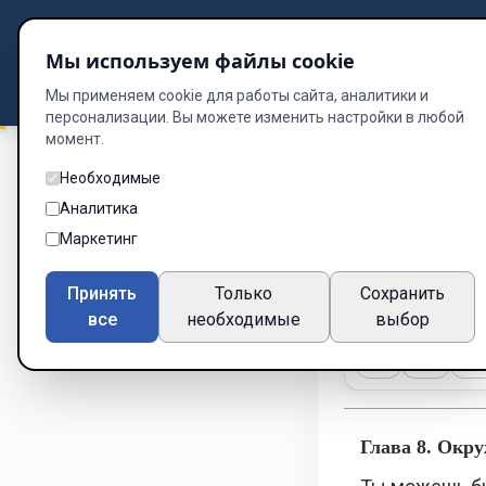
Подбор книг
Мы используем файлы cookie
Dzen
Way
Библиотека
Мы применяем cookie для работы сайта, аналитики и
персонализации. Вы можете изменить настройки в любой
момент.
Необходимые
Как стать успешны
Аналитика
Глава 8
Маркетинг
Глава 8 из 15
Принять
Только
Сохранить
все
необходимые
выбор
A-
A+
Те
Глава 8. Окру