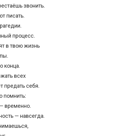
рестаёшь звонить.
ют писать.
трагедии.
нный процесс.
т в твою жизнь
апы.
о конца.
жать всех
т предать себя.
о помнить:
— временно.
ость — навсегда.
нимаешься,
уг.