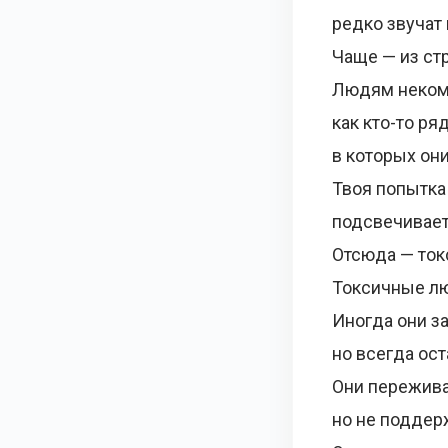
редко звучат 
Чаще — из стр
Людям неком
как кто-то ря
в которых они
Твоя попытка
подсвечивает
Отсюда — ток
Токсичные лю
Иногда они з
но всегда ос
Они пережива
но не поддер