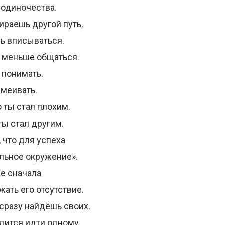
 одиночества.
ираешь другой путь,
ь вписываться.
т меньше общаться.
 понимать.
меивать.
 ты стал плохим.
ты стал другим.
 что для успеха
льное окружение».
е сначала
ать его отсутствие.
 сразу найдёшь своих.
дится идти одному,