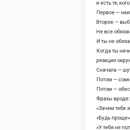
и есть те, ког
Первое — неи
Второе — выб
Не все обяза
И ты не обяза
Когда ты нач
реакция окру
Сначала — шу
Потом — сомн
Потом — обес
Фразы вроде:
«Зачем тебе э
«Будь проще»
«У тебя не по