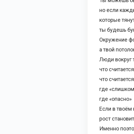
Ты можешь б
но если кажд
которые тяну
ты будешь бу
Окружение фо
а твой потоло
Люди вокруг 
что считаетс
что считает
где «слишком
где «опасно»
Если в твоём 
рост станови
Именно поэто