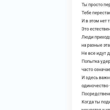
Ты просто пе
Тебе переста
И в этом нет 
Это естестве
Люди приходя
на разные эт
Не все идут д
Попытка удер
часто означае
И здесь важн
одиночество 
Посредственн
Когда ты под
меняется и кр