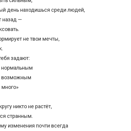
ыть сильным,
ый день находишься среди людей,
т назад —
ксовать.
рмирует не твои мечты,
к.
тебя задают:
я нормальным
ся возможным
 много»
кругу никто не растёт,
тся странным.
му изменения почти всегда