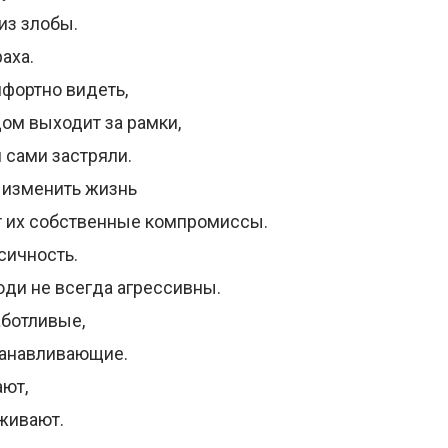
из злобы.
аха.
фортно видеть,
дом выходит за рамки,
 сами застряли.
 изменить жизнь
 их собственные компромиссы.
сичность.
ди не всегда агрессивны.
аботливые,
танавливающие.
ют,
живают.