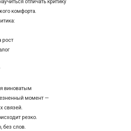
научиться отличать критику
жого комфорта.
итика:
а рост
алог
т
бя виноватым
лезненный момент —
х связей.
оисходит резко.
, без слов.