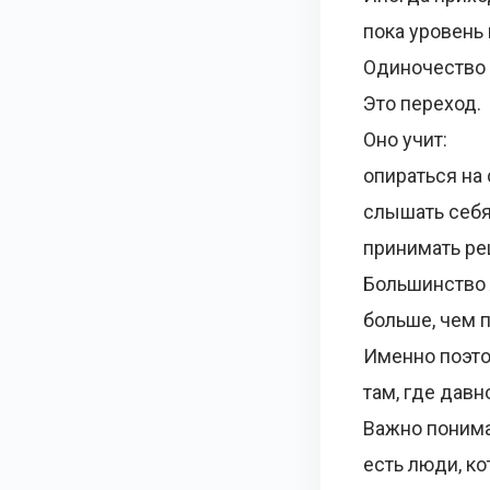
пока уровень
Одиночество 
Это переход.
Оно учит:
опираться на
слышать себ
принимать р
Большинство 
больше, чем 
Именно поэто
там, где давн
Важно понима
есть люди, к