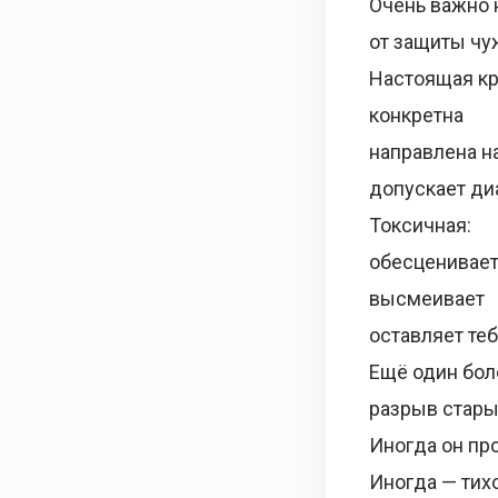
Очень важно 
от защиты чу
Настоящая кр
конкретна
направлена н
допускает ди
Токсичная:
обесценивае
высмеивает
оставляет те
Ещё один бо
разрыв стары
Иногда он пр
Иногда — тихо