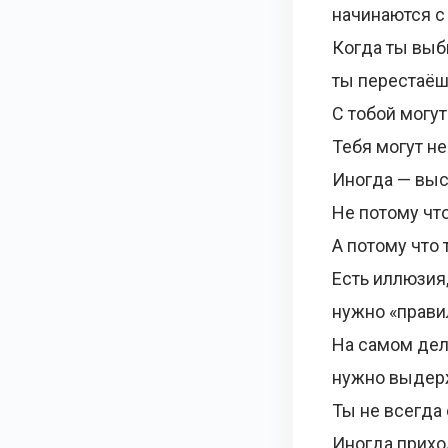
начинаются с
Когда ты выб
ты перестаёш
С тобой могу
Тебя могут не
Иногда — выс
Не потому что
А потому что 
Есть иллюзия,
нужно «прави
На самом дел
нужно выдерж
Ты не всегда
Иногда прихо