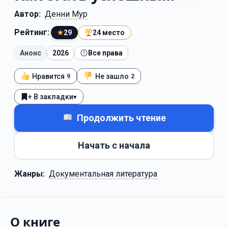
Автор:
Денни Мур
Рейтинг:
★
29
24 место
Анонс
2026
Все права
Нравится
Не зашло
9
2
+ В закладки
▾
Продолжить чтение
Начать с начала
Жанры:
Документальная литература
О книге