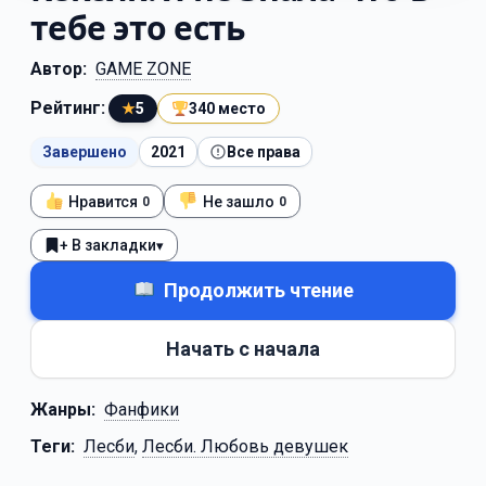
тебе это есть
Автор:
GAME ZONE
Рейтинг:
★
5
340 место
Завершено
2021
Все права
Нравится
Не зашло
0
0
+ В закладки
▾
Продолжить чтение
Начать с начала
Жанры:
Фанфики
Теги:
Лесби
,
Лесби. Любовь девушек