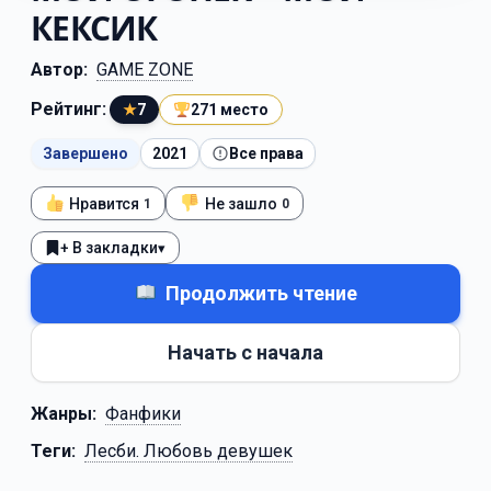
КЕКСИК
Автор:
GAME ZONE
Рейтинг:
★
7
271 место
Завершено
2021
Все права
Нравится
Не зашло
1
0
+ В закладки
▾
Продолжить чтение
Начать с начала
Жанры:
Фанфики
Теги:
Лесби. Любовь девушек