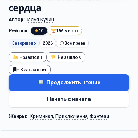
сердца
Автор:
Илья Кучин
Рейтинг:
★
10
166 место
Завершено
2026
Все права
Нравится
Не зашло
1
0
+ В закладки
▾
Продолжить чтение
Начать с начала
Жанры:
Криминал
,
Приключения
,
Фэнтези