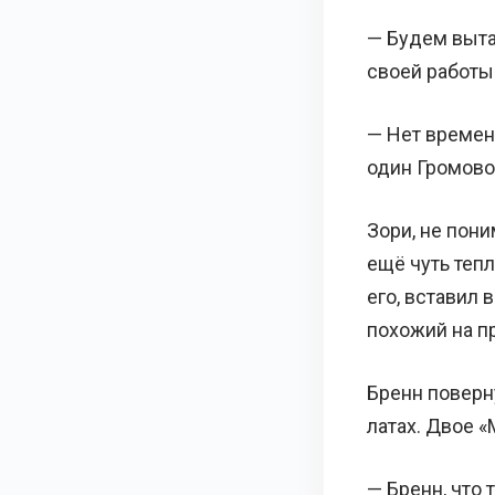
— Будем вытас
своей работы
— Нет времени
один Громово
Зори, не пон
ещё чуть тепл
его, вставил 
похожий на п
Бренн поверн
латах. Двое 
— Бренн, что 