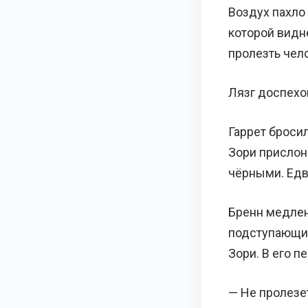
Воздух пахло 
которой видне
пролезть чело
Лязг доспехов
Гаррет броси
Зори прислон
чёрными. Едв
Бренн медлен
подступающий 
Зори. В его п
— Не пролезет