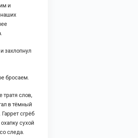
ким и
 наших
лее
.
 и захлопнул
ое бросаем.
 тратя слов,
гал в тёмный
 Гаррет сгрёб
 охапку сухой
со следа.