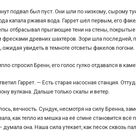
нут подвал был пуст. Они шли по низкому, сырому ту
да капала ржавая вода. Гаррет шёл первым, его факе
пы отбрасывал прыгающие тени на стены, покрытые
 фресками древних шахтёров. Зори шла последней, 
, ожидая увидеть в темноте отсветы факелов погони.
пло спросил Бренн, его голос гулко отдавался в каме
тветил Гаррет. — Есть старая насосная станция. Отту
ону вулкана. Дальше только скалы и ветер.
лось, вечность. Сундук, несмотря на силу Бренна, зам
ала, как тепло из мешка на её спине становится всё 
— думала она. Наша сила утекает, как песок сквозь па