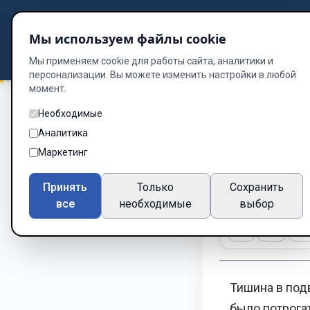
Подбор книг
Мы используем файлы cookie
Dzen
Way
Библиотека
Мы применяем cookie для работы сайта, аналитики и
персонализации. Вы можете изменить настройки в любой
момент.
Необходимые
Клинки и стальные
Аналитика
ТОЧКА 
Маркетинг
Глава 6 из 10
Принять
Только
Сохранить
все
необходимые
выбор
A-
A+
Те
Тишина в подв
было потрога