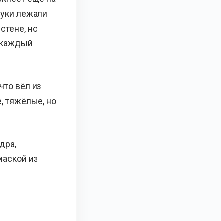
руки лежали
стене, но
в каждый
что вёл из
, тяжёлые, но
дра,
маской из