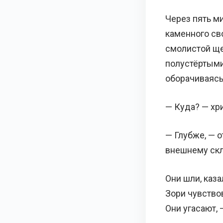
Через пять ми
каменного сво
смолистой ще
полустёртыми
оборачиваясь
— Куда? — хри
— Глубже, — о
внешнему скл
Они шли, каза
Зори чувствов
Они угасают, 