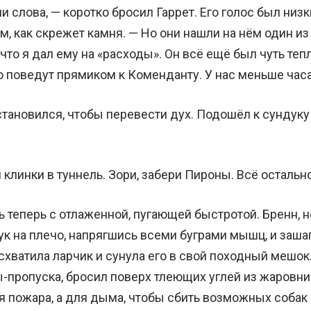
и слова, — коротко бросил Гаррет. Его голос был низ
, как скрежет камня. — Но они нашли на нём один из
 что я дал ему на «расходы». Он всё ещё был чуть теп
о поведут прямиком к Коменданту. У нас меньше часа
становился, чтобы перевести дух. Подошёл к сундуку
 клинки в туннель. Зори, забери Пироны. Всё остальн
 теперь с отлаженной, пугающей быстротой. Бренн, не
ук на плечо, напрягшись всеми буграми мышц, и заша
схватила ларчик и сунула его в свой походный мешок.
ы-пропуска, бросил поверх тлеющих углей из жаровни
я пожара, а для дыма, чтобы сбить возможных собак 