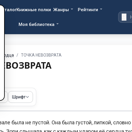
Каталог
Книжные полки
Жанры
Рейтинги
Моя библиотека
 сердца
/
ТОЧКА НЕВОЗВРАТА
НЕВОЗВРАТА
ма
Шрифт
але была не пустой. Она была густой, липкой, словн
ть. Зори слышала, как с каждым ударом её сердца ту