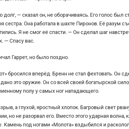
 долг, — сказал он, не оборачиваясь. Его голос был с
я сестра. Она работала в шахте Пиронов. Её разум съ
тились. Я не смог её спасти. — Он сделал шаг навстре
. — Спасу вас.
ичал Гаррет, но было поздно.
» бросился вперёд. Бренн не стал фехтовать. Он сде
здано это оружие. Он со всей своей богатырской сил
аменному полу у самых ног нападающего.
зрыв, а глухой, яростный хлопок. Багровый свет рван
ии, но не разорвал его. Вместо этого ударная волна, к
у. Камень под ногами «Молота» вздыбился и расколо