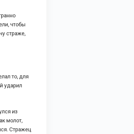
транно
ели, чтобы
чу страже,
лал то, для
ой ударил
улся из
ак молот,
лся. Стражец