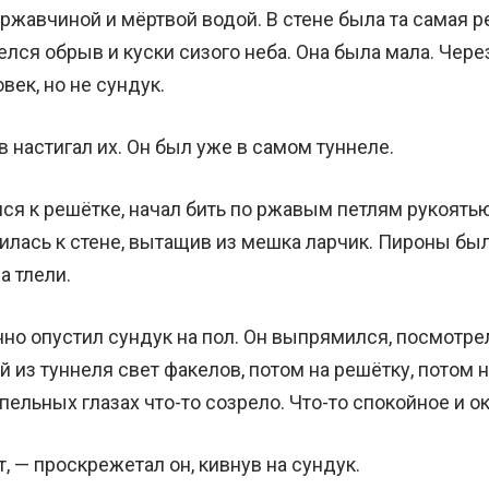
ржавчиной и мёртвой водой. В стене была та самая р
лся обрыв и куски сизого неба. Она была мала. Чере
век, но не сундук.
 настигал их. Он был уже в самом туннеле.
лся к решётке, начал бить по ржавым петлям рукоять
илась к стене, вытащив из мешка ларчик. Пироны бы
а тлели.
но опустил сундук на пол. Он выпрямился, посмотре
из туннеля свет факелов, потом на решётку, потом н
епельных глазах что-то созрело. Что-то спокойное и о
, — проскрежетал он, кивнув на сундук.