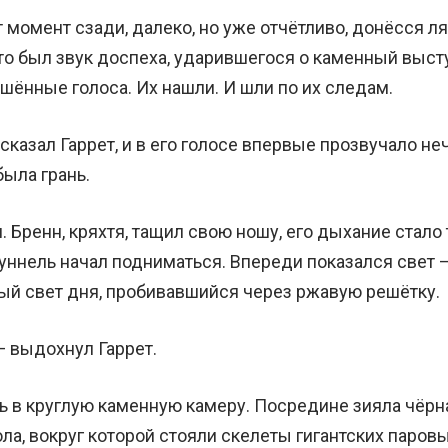
 момент сзади, далеко, но уже отчётливо, донёсся ля
то был звук доспеха, ударившегося о каменный высту
ушённые голоса. Их нашли. И шли по их следам.
сказал Гаррет, и в его голосе впервые прозвучало не
была грань.
. Бренн, кряхтя, тащил свою ношу, его дыхание стало
уннель начал подниматься. Впереди показался свет —
ый свет дня, пробивавшийся через ржавую решётку.
— выдохнул Гаррет.
ь в круглую каменную камеру. Посредине зияла чёрн
ла, вокруг которой стояли скелеты гигантских паров