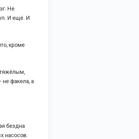
зг. Не
п. И ещё. И
что, кроме
 тяжёлым,
 не факела, а
ая бездна
ых насосов.