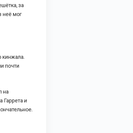
ешётка, за
з неё мог
ю кинжала.
ли почти
л на
а Гаррета и
кончательное.