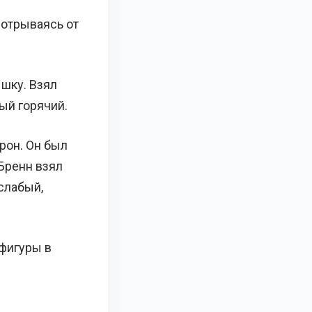
 отрываясь от
ышку. Взял
ый горячий.
рон. Он был
 Бренн взял
 слабый,
 фигуры в