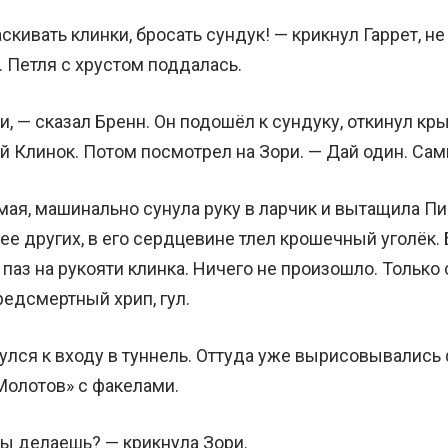
кивать клинки, бросать сундук! — крикнул Гаррет, не
. Петля с хрустом поддалась.
, — сказал Бренн. Он подошёл к сундуку, откинул кр
й Клинок. Потом посмотрел на Зори. — Дай один. Сам
имая, машинально сунула руку в ларчик и вытащила Пи
ее других, в его сердцевине тлел крошечный уголёк.
в паз на рукояти клинка. Ничего не произошло. Только
редсмертный хрип, гул.
улся к входу в туннель. Оттуда уже вырисовывались
«Молотов» с факелами.
ты делаешь? — крикнула Зори.