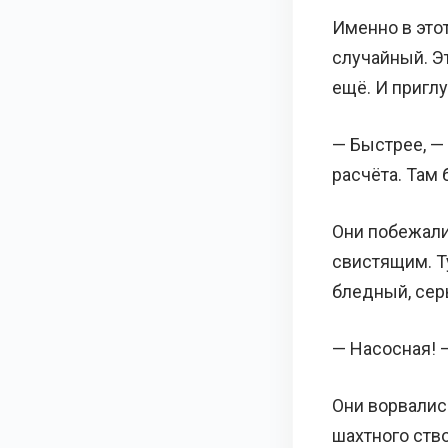
Именно в этот
случайный. Э
ещё. И пригл
— Быстрее, — 
расчёта. Там 
Они побежали
свистящим. Т
бледный, сер
— Насосная! 
Они ворвалис
шахтного ство