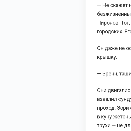
— Не скажет н
безжизненным
Пиронов. Тот,
городских. Ег
Он даже не о
крышку.
— Бренн, тащи
Они двигались
взвалил сунд
проход. Зори 
в кучу жетон
трухи — не дл