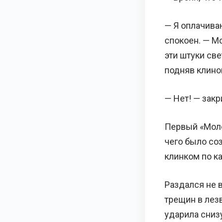
— Я оплачиваю
спокоен. — Мо
эти штуки све
подняв клинок
— Нет! — закр
Первый «Молот
чего было со
клинком по к
Раздался не в
трещин в лезв
ударила сниз