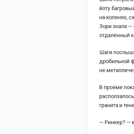
йоту багровый
на коленях, с
Зори знала —
отдалённый к
Шаги послышал
дробильной ф
не металличе
В проёме пока
расползалось 
гранита и тене
— Ринкер? — в