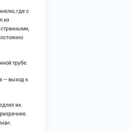
ннелю, где с
л из
 странными,
постоянно
нной трубе.
да — выход к
едлял их.
призрачнее.
льцы.