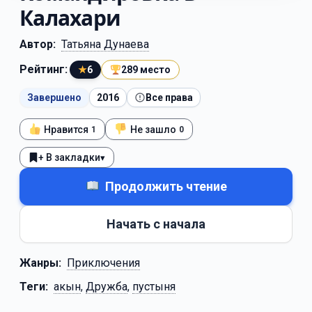
Калахари
Автор:
Татьяна Дунаева
Рейтинг:
★
6
289 место
Завершено
2016
Все права
Нравится
Не зашло
1
0
+ В закладки
▾
Продолжить чтение
Начать с начала
Жанры:
Приключения
Теги:
акын
,
Дружба
,
пустыня