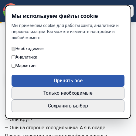
Dzen
Way
Мы используем файлы cookie
Мы применяем cookie для работы сайта, аналитики и
персонализации. Вы можете изменить настройки в
любой момент.
Короткие рассказы. Часть 2
/
Диета на доверии
Диета на доверии
Необходимые
Аналитика
Глава 12 из 58
Маркетинг
A-
A+
Тема
Шрифт
Принять все
Только необходимые
— У меня с весами конфликт, — сказала Оля, отодвигая
Сохранить выбор
салат.
— Они врут?
— Они на стороне холодильника. А я в осаде.
Парень напротив ел картошку фри и кивал с