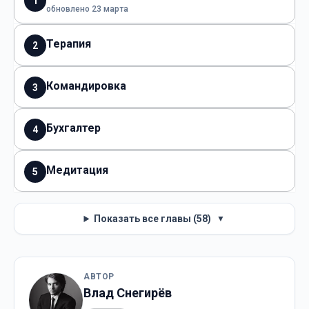
1
обновлено 23 марта
Терапия
2
Командировка
3
Бухгалтер
4
Медитация
5
Показать все главы (58)
▼
АВТОР
Влад Снегирёв