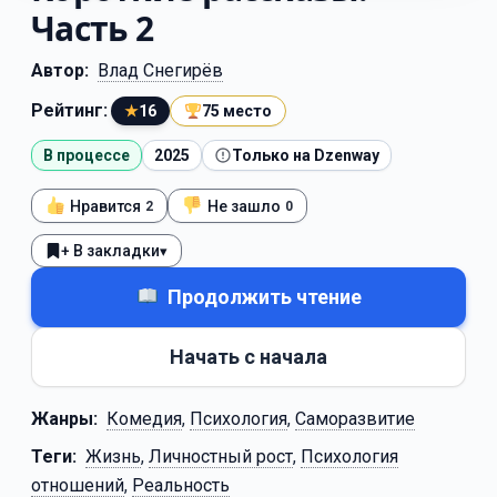
Часть 2
Автор:
Влад Снегирёв
Рейтинг:
★
16
75 место
В процессе
2025
Только на Dzenway
Нравится
Не зашло
2
0
+ В закладки
▾
Продолжить чтение
Начать с начала
Жанры:
Комедия
,
Психология
,
Саморазвитие
Теги:
Жизнь
,
Личностный рост
,
Психология
отношений
,
Реальность