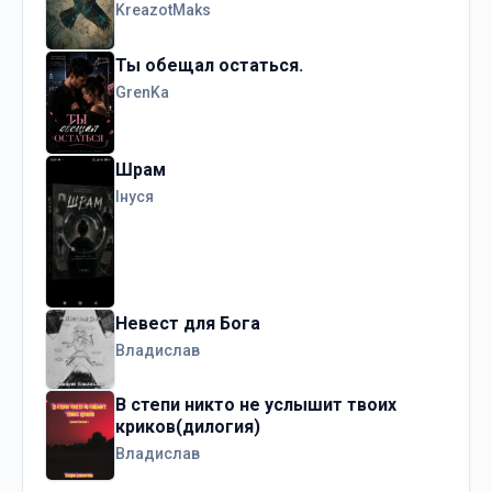
KreazotMaks
Ты обещал остаться.
GrenKa
Шрам
Інуся
Невест для Бога
Владислав
В степи никто не услышит твоих
криков(дилогия)
Владислав