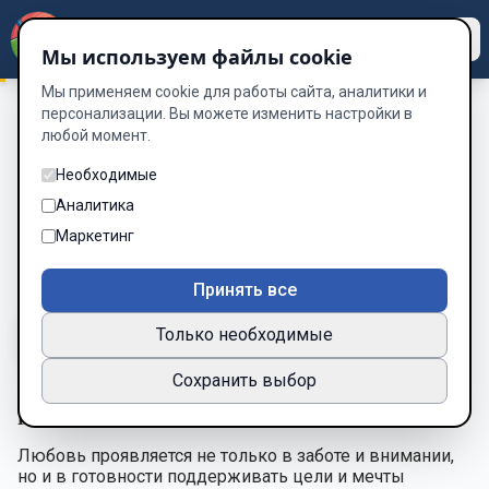
Dzen
Way
Мы используем файлы cookie
Мы применяем cookie для работы сайта, аналитики и
персонализации. Вы можете изменить настройки в
любой момент.
Психология Любви
/
Глава 19: Поддержка мечт и амбиций
партнера
Необходимые
Глава 19: Поддержка мечт и
Аналитика
амбиций партнера
Маркетинг
Глава 19 из 30
Принять все
Только необходимые
A-
A+
Тема
Шрифт
Сохранить выбор
Глава 19: Поддержка мечт и амбиций партнера
Любовь проявляется не только в заботе и внимании,
но и в готовности поддерживать цели и мечты