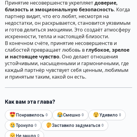
Принятие несовершенств укрепляет
доверие,
близость и эмоциональную безопасность
. Когда
партнер видит, что его любят, несмотря на
недостатки, он раскрывается, становится уязвимым
и готов делиться эмоциями. Это создаёт атмосферу
искренности, тепла и настоящей близости.
В конечном счёте, принятие несовершенств и
слабостей превращает любовь в
глубокое, зрелое
и настоящее чувство
. Оно делает отношения
устойчивыми, насыщенными и гармоничными, где
каждый партнёр чувствует себя ценным, любимым
и принятым таким, какой он есть.
Как вам эта глава?
Понравилось
Смешно
Удивило
0
0
0
Тронуло
Заставило задуматься
0
0
Не зашло
0