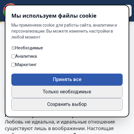
Dzen
Way
Мы используем файлы cookie
Мы применяем cookie для работы сайта, аналитики и
персонализации. Вы можете изменить настройки в
любой момент.
Психология Любви
/
Глава 20: Принятие несовершенств и
слабостей
Необходимые
Глава 20: Принятие
Аналитика
несовершенств и слабостей
Маркетинг
Глава 20 из 30
Принять все
Только необходимые
A-
A+
Тема
Шрифт
Сохранить выбор
Глава 20: Принятие несовершенств и слабостей
Любовь не идеальна, и идеальные отношения
существуют лишь в воображении. Настоящая