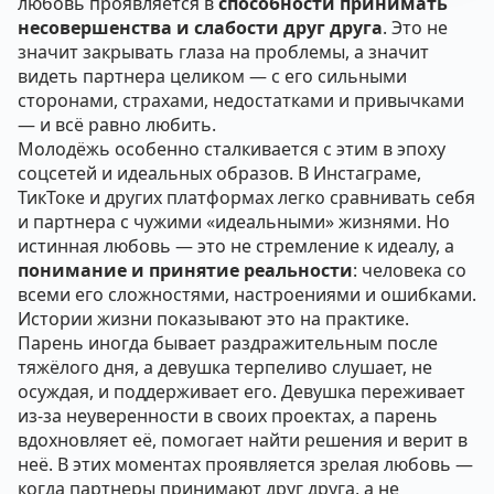
любовь проявляется в
способности принимать
несовершенства и слабости друг друга
. Это не
значит закрывать глаза на проблемы, а значит
видеть партнера целиком — с его сильными
сторонами, страхами, недостатками и привычками
— и всё равно любить.
Молодёжь особенно сталкивается с этим в эпоху
соцсетей и идеальных образов. В Инстаграме,
ТикТоке и других платформах легко сравнивать себя
и партнера с чужими «идеальными» жизнями. Но
истинная любовь — это не стремление к идеалу, а
понимание и принятие реальности
: человека со
всеми его сложностями, настроениями и ошибками.
Истории жизни показывают это на практике.
Парень иногда бывает раздражительным после
тяжёлого дня, а девушка терпеливо слушает, не
осуждая, и поддерживает его. Девушка переживает
из-за неуверенности в своих проектах, а парень
вдохновляет её, помогает найти решения и верит в
неё. В этих моментах проявляется зрелая любовь —
когда партнеры принимают друг друга, а не