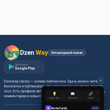
Dzen
Way
Литературный портал
Доступно в
Google Play
Dzenway Library — онлайн-библиотека. Здесь можно читать
бесплатно и публиковать свои произведения: проза, поэзия,
эссе. Есть профили авторов, жанры и метки, удобная читалка,
комментарии и новые главы каждый день.
Идея дня
Заметка
Связи
N
NoteCards
БЕТА