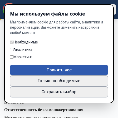
Dzen
Way
Мы используем файлы cookie
Мы применяем cookie для работы сайта, аналитики и
персонализации. Вы можете изменить настройки в
любой момент.
МОГУЧИЙ ЧЕЛОВЕК
/
ГЛАВА 12. Ответственность без
самопожертвования
Необходимые
ГЛАВА 12. Ответственность без
Аналитика
самопожертвования
Маркетинг
Глава 14 из 34
Принять все
Только необходимые
A-
A+
Тема
Шрифт
Сохранить выбор
ГЛАВА 12
Ответственность без самопожертвования
Мужчину с детства приучают к подмене.