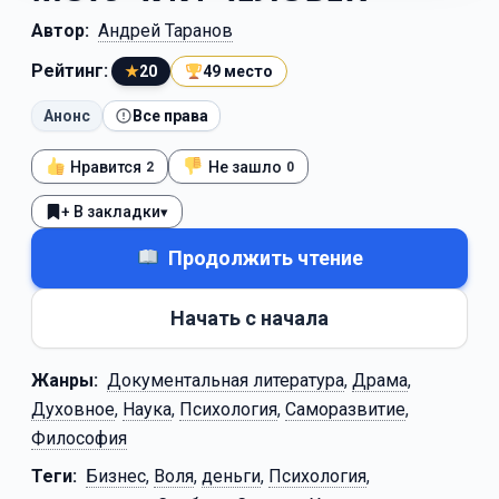
Автор:
Андрей Таранов
Рейтинг:
★
20
49 место
Анонс
Все права
Нравится
Не зашло
2
0
+ В закладки
▾
Продолжить чтение
Начать с начала
Жанры:
Документальная литература
,
Драма
,
Духовное
,
Наука
,
Психология
,
Саморазвитие
,
Философия
Теги:
Бизнес
,
Воля
,
деньги
,
Психология
,