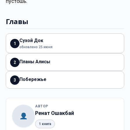
пустошь.
Главы
Сухой Док
1
обновлено 25 июня
Планы Алисы
2
Побережье
3
АВТОР
Ренат Ошакбай
1 книга