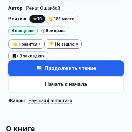
Автор:
Ренат Ошакбай
Рейтинг:
★
10
183 место
В процессе
Все права
Нравится
Не зашло
1
0
+ В закладки
▾
Продолжить чтение
Начать с начала
Жанры:
Научная фантастика
О книге