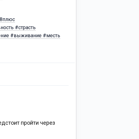
18плюс
ость #страсть
ение #выживание #месть
едстоит пройти через