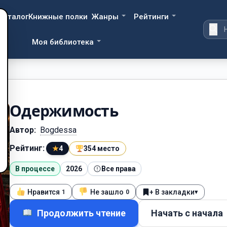
Каталог
Книжные полки
Жанры
Рейтинги
Моя библиотека
Одержимость
Автор:
Bogdessa
Рейтинг:
★
4
354 место
В процессе
2026
Все права
Нравится
Не зашло
+ В закладки
▾
1
0
Продолжить чтение
Начать с начала