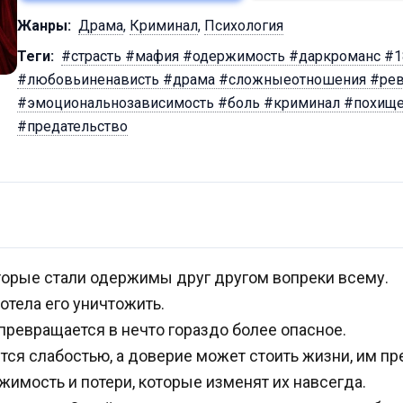
Жанры:
Драма
,
Криминал
,
Психология
Теги:
#страсть #мафия #одержимость #даркроманс #
#любовьиненависть #драма #сложныеотношения #ревн
#эмоциональнозависимость #боль #криминал #похищ
#предательство
торые стали одержимы друг другом вопреки всему.
хотела его уничтожить.
превращается в нечто гораздо более опасное.
ется слабостью, а доверие может стоить жизни, им пр
ржимость и потери, которые изменят их навсегда.