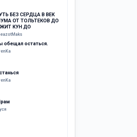
УТЬ БЕЗ СЕРДЦА В ВЕК
УМА ОТ ТОЛЬТЕКОВ ДО
ЖИТ КУН ДО
reazotMaks
ы обещал остаться.
renKa
станься
renKa
рам
уся