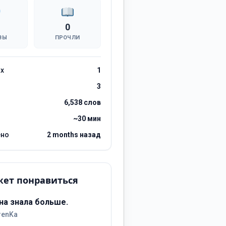
0
ВЫ
ПРОЧЛИ
ах
1
3
6,538 слов
~30 мин
ено
2 months назад
ет понравиться
на знала больше.
renKa