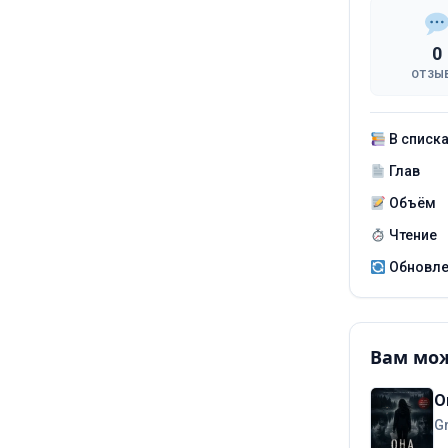
0
ОТЗЫ
В списк
Глав
Объём
Чтение
Обновл
Вам мож
О
G