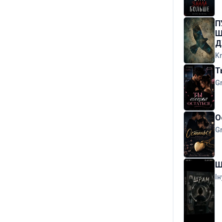
П
Ш
Д
K
Т
G
О
G
Ш
Ін