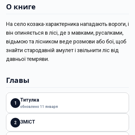
О книге
На село козака-характерника нападають вороги, і
він опиняється в лісі, де з мавками, русалками,
відьмою та лісником веде розмови або бої, щоб
знайти стародавній амулет і звільнити ліс від
давньої темряви.
Главы
Титулка
1
обновлено 11 января
ЗМІСТ
2