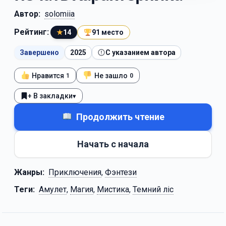
Автор:
solomiia
Рейтинг:
★
14
91 место
Завершено
2025
С указанием автора
Нравится
Не зашло
1
0
+ В закладки
▾
Продолжить чтение
Начать с начала
Жанры:
Приключения
,
Фэнтези
Теги:
Амулет
,
Магия
,
Мистика
,
Темний ліс