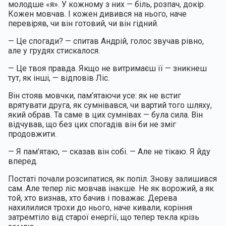
молодше «я». У кожному з них — біль, розпач, докір. 
Кожен мовчав. І кожен дивився на нього, наче 
перевіряв, чи він готовий, чи він гідний.
— Це спогади? — спитав Андрій, голос звучав рівно, 
але у грудях стискалося.
— Це твоя правда. Якщо не витримаєш її — зникнеш 
тут, як інші, — відповів Ліс.
Він стояв мовчки, пам’ятаючи усе: як не встиг 
врятувати друга, як сумнівався, чи вартий того шляху, 
який обрав. Та саме в цих сумнівах — була сила. Він 
відчував, що без цих спогадів він би не зміг 
продовжити.
— Я пам’ятаю, — сказав він собі. — Але не тікаю. Я йду 
вперед.
Постаті почали розсипатися, як попіл. Знову залишився 
сам. Але тепер ліс мовчав інакше. Не як ворожий, а як 
той, хто визнав, хто бачив і поважає. Дерева 
нахилилися трохи до нього, наче кивали, коріння 
затремтіло від старої енергії, що тепер текла крізь 