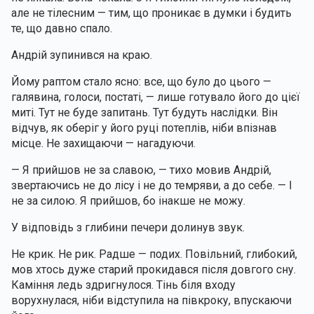
але не тілесним — тим, що проникає в думки і будить 
те, що давно спало.
Андрій зупинився на краю.
Йому раптом стало ясно: все, що було до цього — 
галявина, голоси, постаті, — лише готувало його до цієї 
миті. Тут не буде запитань. Тут будуть наслідки. Він 
відчув, як оберіг у його руці потеплів, ніби впізнав 
місце. Не захищаючи — нагадуючи.
— Я прийшов не за славою, — тихо мовив Андрій, 
звертаючись не до лісу і не до темряви, а до себе. — І 
не за силою. Я прийшов, бо інакше не можу.
У відповідь з глибини печери долинув звук.
Не крик. Не рик. Радше — подих. Повільний, глибокий, 
мов хтось дуже старий прокидався після довгого сну. 
Каміння ледь здригнулося. Тінь біля входу 
ворухнулася, ніби відступила на півкроку, впускаючи 