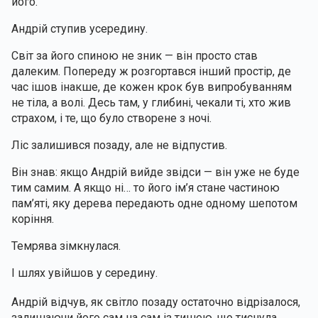
його.
Андрій ступив усередину.
Світ за його спиною не зник — він просто став 
далеким. Попереду ж розгортався інший простір, де 
час ішов інакше, де кожен крок був випробуванням 
не тіла, а волі. Десь там, у глибині, чекали ті, хто жив 
страхом, і те, що було створене з ночі.
Ліс залишився позаду, але не відпустив.
Він знав: якщо Андрій вийде звідси — він уже не буде 
тим самим. А якщо ні… то його ім’я стане частиною 
пам’яті, яку дерева передають одне одному шепотом 
коріння.
Темрява зімкнулася.
І шлях увійшов у середину.
Андрій відчув, як світло позаду остаточно відрізалося, 
залишаючи його сам на сам із тишею, що тиснула 