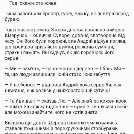
— Тоді скажи, хто живе.
Тиша заповнила простір, густу, важку, як повітря перед 
бурею.
Тоді пень затремтів. З кори дерева повільно вийшов 
візерунок — обличчя. Суворе, древнє, спотворене від 
часу. Очі його були порожні, але Андрій відчув погляд, 
що пройшов крізь його думки, розкрив сумніви, 
страхи і пам’ять. Він відчув, як ліс перевіряє його 
серце.
— Ми — пам’ять, — прошепотіло дерево. — І біль. Ми — 
те, що люди залишили. Їхній страх. Їхнє забуття.
— Я не боюся, — відповів Андрій, хоча серце билося 
швидше, ніж колись у найжорстокішій сутичці.
— То йди далі, — сказав Ліс. — Але знай: за кожен крок 
— плата. За кожну відповідь — сумнів. Ти шукаєш себе, 
але можеш знайти те, чого не хотів знати.
Він ішов ще довго. Дерева навколо змінювались: 
ставали темнішими, з перекрученими стовбурами, 