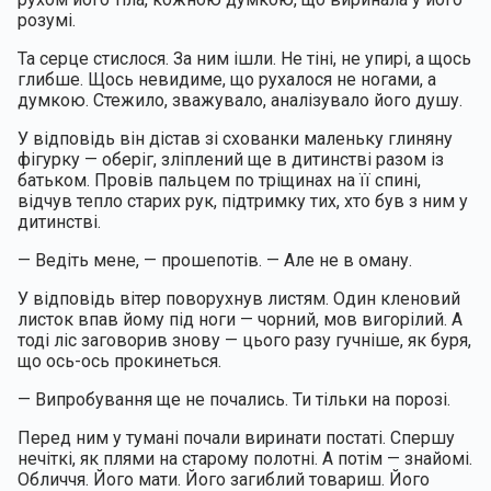
розумі.
Та серце стислося. За ним ішли. Не тіні, не упирі, а щось 
глибше. Щось невидиме, що рухалося не ногами, а 
думкою. Стежило, зважувало, аналізувало його душу.
У відповідь він дістав зі схованки маленьку глиняну 
фігурку — оберіг, зліплений ще в дитинстві разом із 
батьком. Провів пальцем по тріщинах на її спині, 
відчув тепло старих рук, підтримку тих, хто був з ним у 
дитинстві.
— Ведіть мене, — прошепотів. — Але не в оману.
У відповідь вітер поворухнув листям. Один кленовий 
листок впав йому під ноги — чорний, мов вигорілий. А 
тоді ліс заговорив знову — цього разу гучніше, як буря, 
що ось-ось прокинеться.
— Випробування ще не почались. Ти тільки на порозі.
Перед ним у тумані почали виринати постаті. Спершу 
нечіткі, як плями на старому полотні. А потім — знайомі. 
Обличчя. Його мати. Його загиблий товариш. Його 