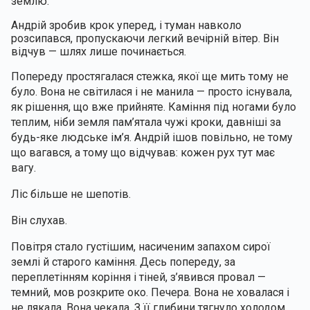
землю.
Андрій зробив крок уперед, і туман навколо 
розсипався, пропускаючи легкий вечірній вітер. Він 
відчув — шлях лише починається.
Попереду простягалася стежка, якої ще мить тому не 
було. Вона не світилася і не манила — просто існувала, 
як рішення, що вже прийняте. Каміння під ногами було 
теплим, ніби земля пам’ятала чужі кроки, давніші за 
будь-яке людське ім’я. Андрій ішов повільно, не тому 
що вагався, а тому що відчував: кожен рух тут має 
вагу.
Ліс більше не шепотів. 
Він слухав.
Повітря стало густішим, насиченим запахом сирої 
землі й старого каміння. Десь попереду, за 
переплетінням коріння і тіней, з’явився провал — 
темний, мов розкрите око. Печера. Вона не ховалася і 
не лякала. Вона чекала. З її глибини тягнуло холодом, 