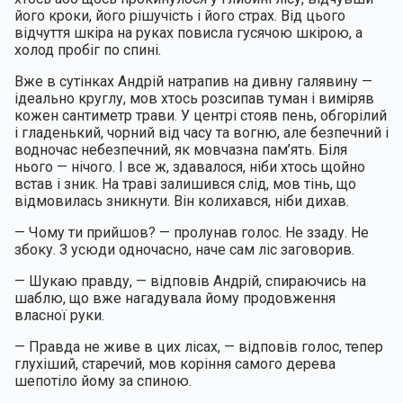
його кроки, його рішучість і його страх. Від цього 
відчуття шкіра на руках повисла гусячою шкірою, а 
холод пробіг по спині.
Вже в сутінках Андрій натрапив на дивну галявину — 
ідеально круглу, мов хтось розсипав туман і виміряв 
кожен сантиметр трави. У центрі стояв пень, обгорілий 
і гладенький, чорний від часу та вогню, але безпечний і 
водночас небезпечний, як мовчазна пам’ять. Біля 
нього — нічого. І все ж, здавалося, ніби хтось щойно 
встав і зник. На траві залишився слід, мов тінь, що 
відмовилась зникнути. Він колихався, ніби дихав.
— Чому ти прийшов? — пролунав голос. Не ззаду. Не 
збоку. З усюди одночасно, наче сам ліс заговорив.
— Шукаю правду, — відповів Андрій, спираючись на 
шаблю, що вже нагадувала йому продовження 
власної руки.
— Правда не живе в цих лісах, — відповів голос, тепер 
глухіший, старечий, мов коріння самого дерева 
шепотіло йому за спиною.