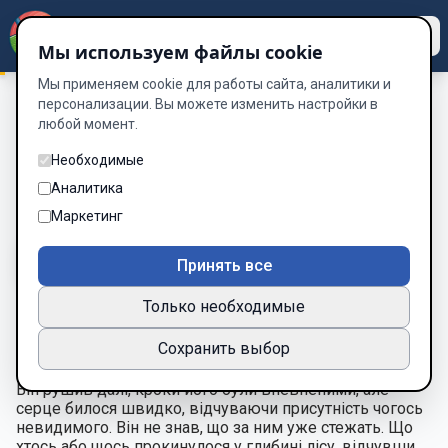
Dzen
Way
Мы используем файлы cookie
Мы применяем cookie для работы сайта, аналитики и
персонализации. Вы можете изменить настройки в
любой момент.
Печать Характерника
/
ГЛАВА 3: « ДУХИ ЛІСУ»
ГЛАВА 3: « ДУХИ ЛІСУ»
Необходимые
Аналитика
Глава 10 из 26
Маркетинг
A-
A+
Тема
Шрифт
Принять все
Только необходимые
Андрій тяжко дихав, витер лезо об траву і прошепотів:
Сохранить выбор
 — Якщо це лише початок… то яка ж буде середина?
Він рушив далі, кроки його були впевненими, але 
серце билося швидко, відчуваючи присутність чогось 
невидимого. Він не знав, що за ним уже стежать. Що 
хтось або щось прокинулося у глибині лісу, відчувши 