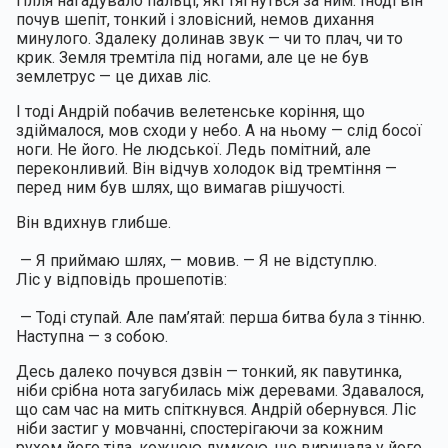
гілля нагадувало пальці, які тягнуться за ним. Іноді він 
почув шепіт, тонкий і зловісний, немов дихання 
минулого. Здалеку долинав звук — чи то плач, чи то 
крик. Земля тремтіла під ногами, але це не був 
землетрус — це дихав ліс.
І тоді Андрій побачив велетенське коріння, що 
здіймалося, мов сходи у небо. А на ньому — слід босої 
ноги. Не його. Не людської. Ледь помітний, але 
переконливий. Він відчув холодок від тремтіння — 
перед ним був шлях, що вимагав рішучості.
Він вдихнув глибше.
 — Я приймаю шлях, — мовив. — Я не відступлю.
Ліс у відповідь прошепотів:
 — Тоді ступай. Але пам’ятай: перша битва була з тінню. 
Наступна — з собою.
Десь далеко почувся дзвін — тонкий, як павутинка, 
ніби срібна нота загубилась між деревами. Здавалося, 
що сам час на мить спіткнувся. Андрій обернувся. Ліс 
ніби застиг у мовчанні, спостерігаючи за кожним 
рухом його тіла, кожною думкою, що виринала у його 