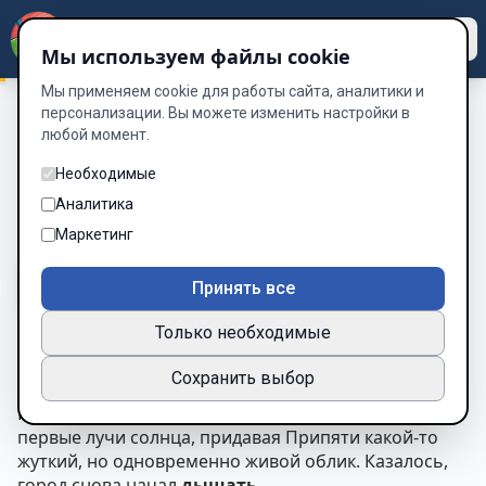
Dzen
Way
Мы используем файлы cookie
Мы применяем cookie для работы сайта, аналитики и
персонализации. Вы можете изменить настройки в
любой момент.
Поход в Припять
/
Глава 14. Один шанс.
Глава 14. Один шанс.
Необходимые
Аналитика
Глава 14 из 17
Маркетинг
A-
A+
Тема
Шрифт
Принять все
Только необходимые
Глава 14 — Один шанс
Сохранить выбор
Свет пробивался сквозь щели мёртвого города.
На улицах — тишина. Разбитые окна отражали
первые лучи солнца, придавая Припяти какой-то
жуткий, но одновременно живой облик. Казалось,
город снова начал
дышать
.