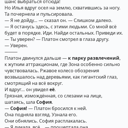
шанс выбраться отсюда!
Но Илья вдруг осел на землю, схватившись за ногу.
Та почернела и пульсировала.
— Я не дойду… — сказал он. — Слишком далеко.
— Я останусь здесь, с этими людьми. Со мной всё
будет в порядке. Иди. Найди остальных. Приведи их.
— Ты уверен? — Платон смотрел в глаза другу.
— Уверен.
⸻
Платон двинулся дальше —
к парку развлечений
,
к жутким аттракционам, где Зона особенно сильно
чувствовалась. Ржавое колесо обозрения
возвышалось над деревьями, как гигантский глаз,
смотрящий на всё вокруг.
И вдруг… он увидел
её
.
Грязная, измождённая, со слезами на лице,
шатаясь, шла
София
.
—
София!
— Платон бросился к ней.
Она подняла взгляд. Узнала его.
Они обнялись. София расплакалась.
— Я думала, всё… — прошептала она.