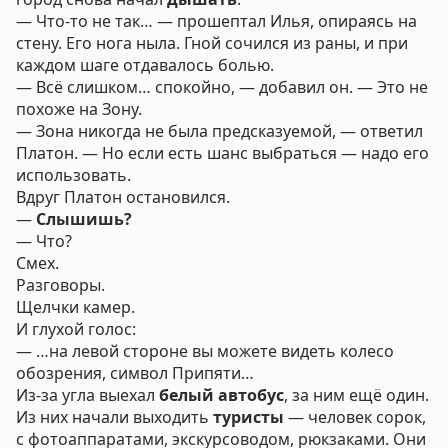
— Что-то не так… — прошептал Илья, опираясь на
стену. Его нога ныла. Гной сочился из раны, и при
каждом шаге отдавалось болью.
— Всё слишком… спокойно, — добавил он. — Это не
похоже на Зону.
— Зона никогда не была предсказуемой, — ответил
Платон. — Но если есть шанс выбраться — надо его
использовать.
Вдруг Платон остановился.
—
Слышишь?
— Что?
Смех.
Разговоры.
Щелчки камер.
И глухой голос:
— …на левой стороне вы можете видеть колесо
обозрения, символ Припяти…
Из-за угла выехал
белый автобус
, за ним ещё один.
Из них начали выходить
туристы
— человек сорок,
с фотоаппаратами, экскурсоводом, рюкзаками. Они