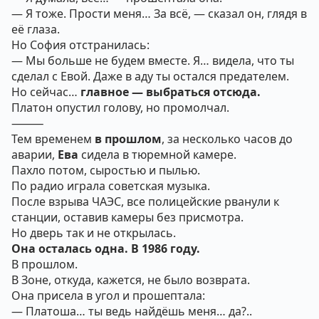
— Я тоже. Прости меня… За всё, — сказал он, глядя в
её глаза.
Но София отстранилась:
— Мы больше не будем вместе. Я… видела, что ты
сделал с Евой. Даже в аду ты остался предателем.
Но сейчас…
главное — выбраться отсюда.
Платон опустил голову, но промолчал.
⸻
Тем временем
в прошлом
, за несколько часов до
аварии,
Ева
сидела в тюремной камере.
Пахло потом, сыростью и пылью.
По радио играла советская музыка.
После взрыва ЧАЭС, все полицейские рванули к
станции, оставив камеры без присмотра.
Но дверь так и не открылась.
Она осталась одна. В 1986 году.
В прошлом.
В Зоне, откуда, кажется, не было возврата.
Она присела в угол и прошептала:
— Платоша… ты ведь найдёшь меня… да?..