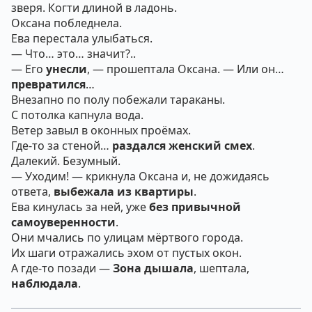
зверя. Когти длиной в ладонь.
Оксана побледнела.
Ева перестала улыбаться.
— Что… это… значит?..
— Его
унесли
, — прошептала Оксана. — Или он…
превратился
…
Внезапно по полу побежали тараканы.
С потолка капнула вода.
Ветер завыл в оконных проёмах.
Где-то за стеной…
раздался женский смех
.
Далекий. Безумный.
— Уходим! — крикнула Оксана и, не дожидаясь
ответа,
выбежала из квартиры
.
Ева кинулась за ней, уже
без привычной
самоуверенности
.
Они мчались по улицам мёртвого города.
Их шаги отражались эхом от пустых окон.
А где-то позади —
Зона дышала
, шептала,
наблюдала
.