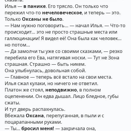
Илья —
в панике
. Его трясло. Он только что
пережил что-то
нечеловеческое
, и теперь — это.
Только
Оксаны не было
.
— Нам нужно поговорить… — начал Илья. — Что-то
происходит… это не просто страшные места или
галлюцинации! Я видел её! Она была как человек…
но потом…
— Да замолчи ты уже со своими сказками, — резко
перебила его Ева, натягивая носки. — Тут не Зона
страшная. Страшно — быть никем.
Она улыбнулась, довольная собой.
— Главное — теперь всё встало на свои места.
Илья сжал кулаки, но ничего не ответил.
Платон же стоял,
неподвижно
, в полном
оцепенении. Он едва дышал. Лицо бледное, губы
сжаты.
И тут дверь распахнулась.
Вбежала
Оксана
, перепуганная, в пыли и с
поцарапанными руками.
— Ты…
бросил меня!
— закричала она,