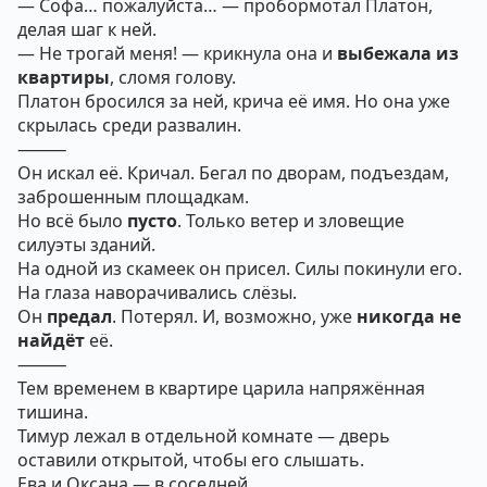
— Софа… пожалуйста… — пробормотал Платон,
делая шаг к ней.
— Не трогай меня! — крикнула она и
выбежала из
квартиры
, сломя голову.
Платон бросился за ней, крича её имя. Но она уже
скрылась среди развалин.
⸻
Он искал её. Кричал. Бегал по дворам, подъездам,
заброшенным площадкам.
Но всё было
пусто
. Только ветер и зловещие
силуэты зданий.
На одной из скамеек он присел. Силы покинули его.
На глаза наворачивались слёзы.
Он
предал
. Потерял. И, возможно, уже
никогда не
найдёт
её.
⸻
Тем временем в квартире царила напряжённая
тишина.
Тимур лежал в отдельной комнате — дверь
оставили открытой, чтобы его слышать.
Ева и Оксана — в соседней.