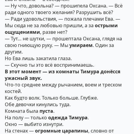
— Ну что, довольна? — прошипела Оксана. — Всё
ради одного твоего желания? Разрушить всё?
— Ради удовольствия, — пожала плечами Ева. —
Мы сюда не за любовью пришли, а за
острыми
ощущениями
, разве нет?
— Тут… не шутки, — прошептала Оксана, глядя на
свою гниющую руку. — Мы
умираем
. Один за
другим.
Но Ева лишь закатила глаза.
— Скучно ты это всё воспринимаешь.
В этот момент — из комнаты Тимура донёсся
ужасный звук.
Что-то среднее между рычанием, воем и треском
костей.
Как будто волк. Только больше. Глубже.
Обе девочки кинулись туда.
Комната была
пуста
.
На полу — только
одежда Тимура
.
Окно — выбито изнутри.
На стенах —
огромные царапины
, словно от