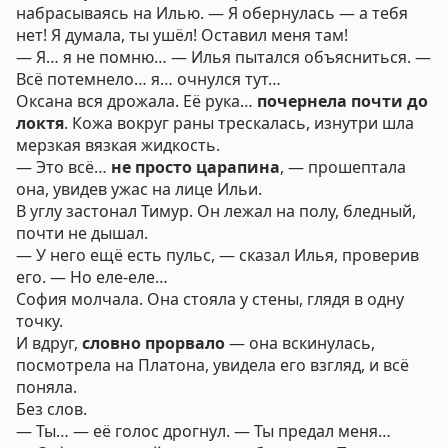
набрасываясь на Илью. — Я обернулась — а тебя
нет! Я думала, ты ушёл! Оставил меня там!
— Я… я не помню… — Илья пытался объясниться. —
Всё потемнело… я… очнулся тут…
Оксана вся дрожала. Её рука…
почернела почти до
локтя
. Кожа вокруг раны трескалась, изнутри шла
мерзкая вязкая жидкость.
— Это всё…
не просто царапина
, — прошептала
она, увидев ужас на лице Ильи.
В углу застонал Тимур. Он лежал на полу, бледный,
почти не дышал.
— У него ещё есть пульс, — сказал Илья, проверив
его. — Но еле-еле…
София молчала. Она стояла у стены, глядя в одну
точку.
И вдруг,
словно прорвало
— она вскинулась,
посмотрела на Платона, увидела его взгляд, и всё
поняла.
Без слов.
— Ты… — её голос дрогнул. — Ты предал меня…