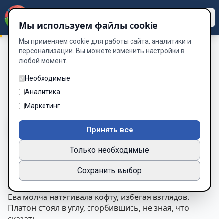
Dzen
Way
Мы используем файлы cookie
Мы применяем cookie для работы сайта, аналитики и
персонализации. Вы можете изменить настройки в
любой момент.
Поход в Припять
/
Глава 9. Распад.
Глава 9. Распад.
Необходимые
Аналитика
Глава 9 из 17
Маркетинг
A-
A+
Тема
Шрифт
Принять все
Только необходимые
ГЛАВА 9
Сохранить выбор
Распад
Ребята собрались в одной комнате.
Ева молча натягивала кофту, избегая взглядов.
Платон стоял в углу, сгорбившись, не зная, что
сказать.