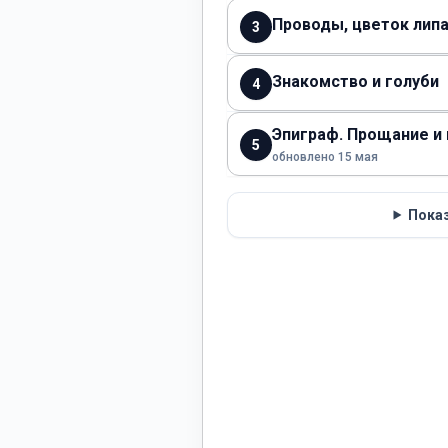
Проводы, цветок липа
3
Знакомство и голуби
4
Эпиграф. Прощание и
5
обновлено 15 мая
Показ