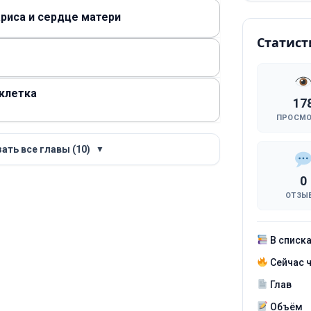
риса и сердце матери
Статист
 клетка
17
ПРОСМ
ать все главы (10)
▼
0
ОТЗЫ
В списк
Сейчас 
Глав
Объём