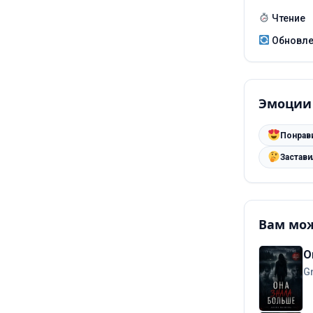
Чтение
Обновл
Эмоции
Понрав
Застав
Вам мож
О
G