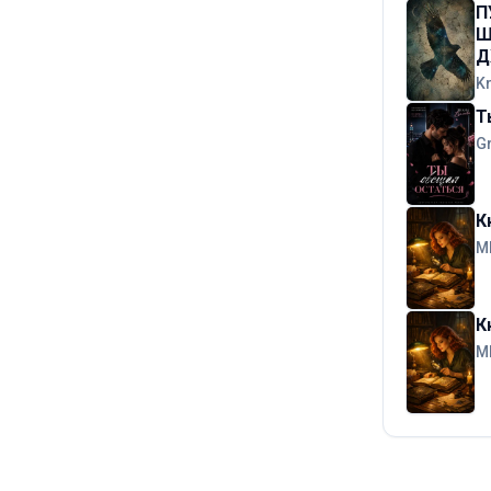
П
Ш
Д
K
Т
G
К
М
К
М