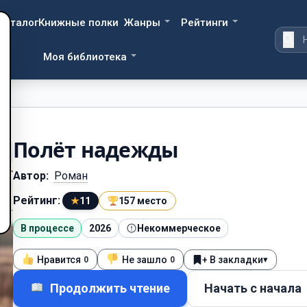
Каталог
Книжные полки
Жанры
Рейтинги
Моя библиотека
Полёт надежды
Автор:
Роман
Рейтинг:
★
11
157 место
В процессе
2026
Некоммерческое
Нравится
Не зашло
+ В закладки
▾
0
0
Продолжить чтение
Начать с начала