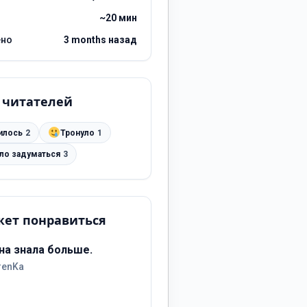
~20 мин
ено
3 months назад
 читателей
илось
2
Тронуло
1
ило задуматься
3
ет понравиться
на знала больше.
renKa