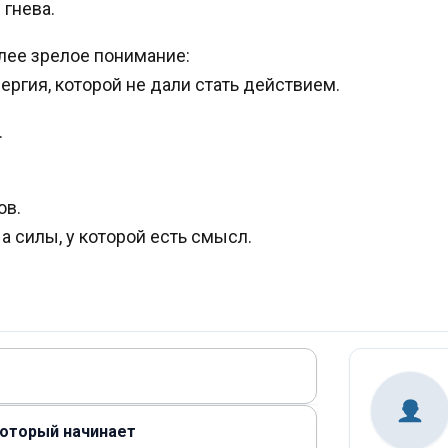
гнева.
лее зрелое понимание:
нергия, которой не дали стать действием.
.
ов.
а силы, у которой есть смысл.
который начинает