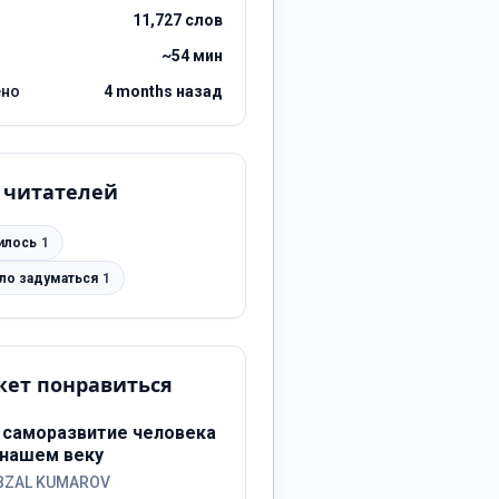
11,727 слов
~54 мин
ено
4 months назад
 читателей
илось
1
ило задуматься
1
ет понравиться
 саморазвитие человека
 нашем веку
BZAL KUMAROV