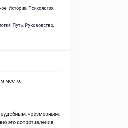
ное
,
История
,
Психология
,
логия
,
Путь
,
Руководство
,
ём место.
, неудобным, чрезмерным.
нно это сопротивление