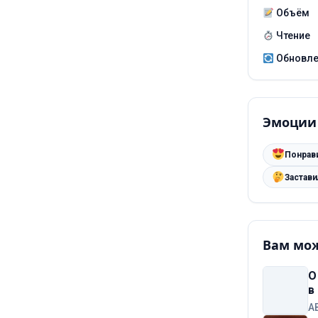
Объём
Чтение
Обновл
Эмоции
Понрав
Застав
Вам мож
О
в
A