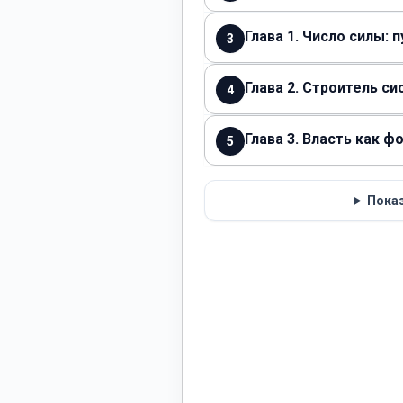
Глава 1. Число силы: п
3
Глава 2. Строитель си
4
Глава 3. Власть как 
5
Показ