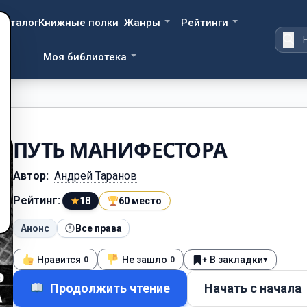
Каталог
Книжные полки
Жанры
Рейтинги
Моя библиотека
ПУТЬ МАНИФЕСТОРА
Автор:
Андрей Таранов
Рейтинг:
★
18
60 место
Анонс
Все права
Нравится
Не зашло
+ В закладки
▾
0
0
Продолжить чтение
Начать с начала