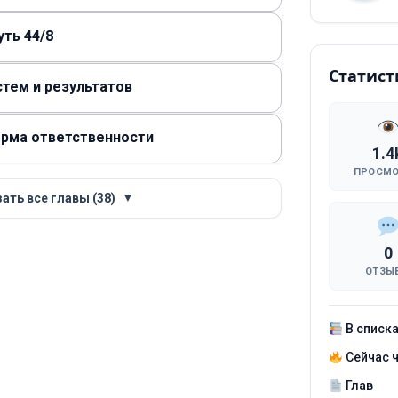
уть 44/8
Статист
стем и результатов
форма ответственности
1.4
ПРОСМ
ать все главы (38)
▼
0
ОТЗЫ
В списк
Сейчас 
Глав