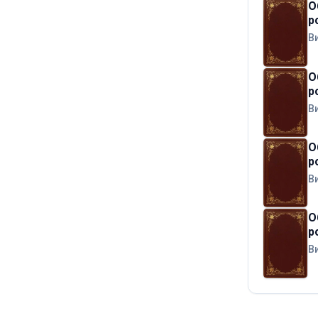
О
р
В
О
р
В
О
р
В
О
р
В