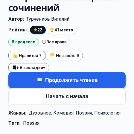
сочинений
Автор:
Турченков Виталий
Рейтинг:
★
22
41 место
В процессе
Все права
Нравится
Не зашло
7
0
+ В закладки
▾
Продолжить чтение
Начать с начала
Жанры:
Духовное
,
Комедия
,
Поэзия
,
Психология
Теги:
Поэзия