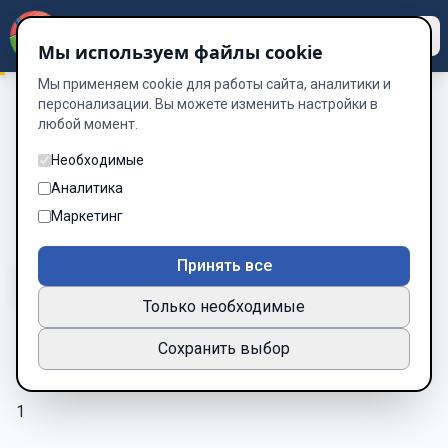
Dzen
Way
Мы используем файлы cookie
Мы применяем cookie для работы сайта, аналитики и
персонализации. Вы можете изменить настройки в
любой момент.
Сборник стихотворных сочинений
/
Предновогодняя
история
Необходимые
Предновогодняя история
Аналитика
Маркетинг
Глава 2 из 14
Принять все
A-
A+
Тема
Шрифт
Только необходимые
Сохранить выбор
Поэма
1