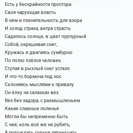
Есть у бескрайности простора
Своя чарующая власть.
В нём и пленительность для взора
И холод страха, ветра страсть.
Садилось солнце, в цвет пурпурный
Собой, окрашивая снег,
Кружась и двигаясь сумбурно
По полю плёлся человек.
Ступая в рыхлый снег устало
И что-то бормоча под нос
Склоняясь мыслями к привалу
Он ёлку на салазках вёз.
Вёз без задора, с размышленьем
Какие славные поленья
Могли бы непременно быть
С неё, коль всё же не рубить,
А подождать годков пятнадцать…