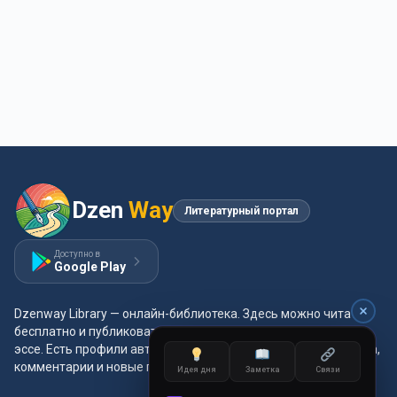
Dzen
Way
Литературный портал
Доступно в
Google Play
Dzenway Library — онлайн-библиотека. Здесь можно читать
бесплатно и публиковать свои произведения: проза, поэзия,
эссе. Есть профили авторов, жанры и метки, удобная читалка,
комментарии и новые главы каждый день.
Идея дня
Заметка
Связи