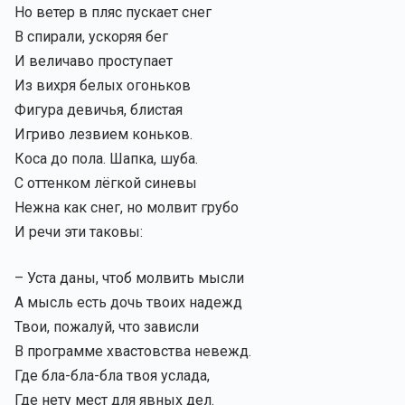
Но ветер в пляс пускает снег
В спирали, ускоряя бег
И величаво проступает
Из вихря белых огоньков
Фигура девичья, блистая
Игриво лезвием коньков.
Коса до пола. Шапка, шуба.
С оттенком лёгкой синевы
Нежна как снег, но молвит грубо
И речи эти таковы:
– Уста даны, чтоб молвить мысли
А мысль есть дочь твоих надежд
Твои, пожалуй, что зависли
В программе хвастовства невежд.
Где бла-бла-бла твоя услада,
Где нету мест для явных дел.