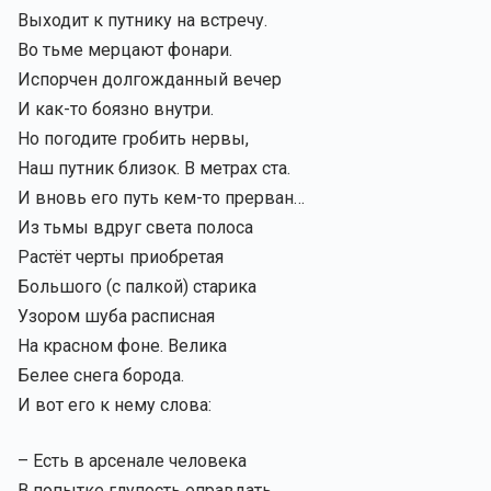
Выходит к путнику на встречу.
Во тьме мерцают фонари.
Испорчен долгожданный вечер
И как-то боязно внутри.
Но погодите гробить нервы,
Наш путник близок. В метрах ста.
И вновь его путь кем-то прерван…
Из тьмы вдруг света полоса
Растёт черты приобретая
Большого (с палкой) старика
Узором шуба расписная
На красном фоне. Велика
Белее снега борода.
И вот его к нему слова:
– Есть в арсенале человека
В попытке глупость оправдать