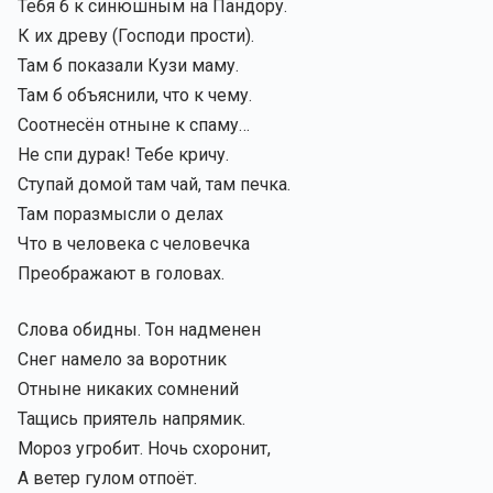
Тебя б к синюшным на Пандору.
К их древу (Господи прости).
Там б показали Кузи маму.
Там б объяснили, что к чему.
Соотнесён отныне к спаму…
Не спи дурак! Тебе кричу.
Ступай домой там чай, там печка.
Там поразмысли о делах
Что в человека с человечка
Преображают в головах.
Слова обидны. Тон надменен
Снег намело за воротник
Отныне никаких сомнений
Тащись приятель напрямик.
Мороз угробит. Ночь схоронит,
А ветер гулом отпоёт.