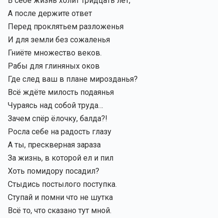
В себе жизнь холит тридцать лет,
А после держите ответ
Перед проклятьем разложенья
И для земли без сожаленья
Гниёте множество веков.
Рабы для глиняных оков
Где след ваш в плане мирозданья?
Всё ждёте милость подаянья
Чураясь над собой труда…
Зачем спёр ёлочку, балда?!
Росла себе на радость глазу
А ты, прескверная зараза
За жизнь, в которой ел и пил
Хоть помидору посадил?
Стыдись постылого поступка.
Ступай и помни что не шутка
Всё то, что сказано тут мной.