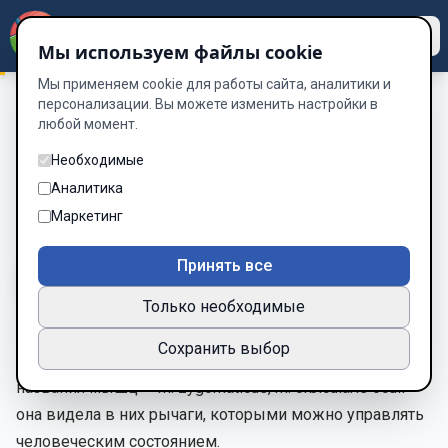
Dzen
Way
Мы используем файлы cookie
Мы применяем cookie для работы сайта, аналитики и
персонализации. Вы можете изменить настройки в
любой момент.
«Сенсорный код: Пробуждение плоти»
/
Глава 3:
Архитектура лица
Необходимые
Глава 3: Архитектура лица
Аналитика
Маркетинг
Глава 3 из 19
Принять все
A-
A+
Тема
Шрифт
Только необходимые
Сохранить выбор
Майя погрузилась в чтение. Она не просто учила
названия мышц — m. zygomaticus, m. orbicularis oculi —
она видела в них рычаги, которыми можно управлять
человеческим состоянием.