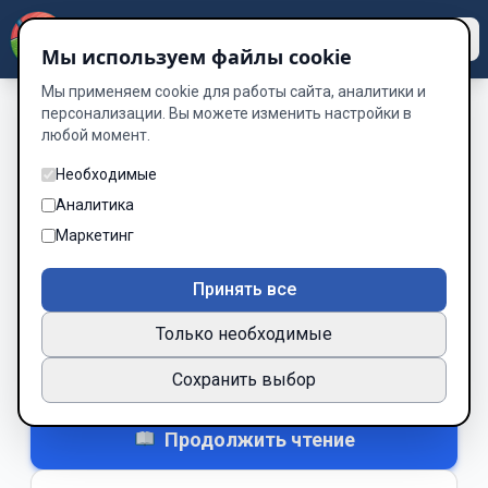
Dzen
Way
Мы используем файлы cookie
Мы применяем cookie для работы сайта, аналитики и
персонализации. Вы можете изменить настройки в
любой момент.
Без обложки
«Шёлк между нами»
Необходимые
Аналитика
Автор:
nekotinntw
Маркетинг
Рейтинг:
★
5
314 место
Принять все
Завершено
2024
С указанием автора
Только необходимые
Нравится
Не зашло
1
0
Сохранить выбор
+ В закладки
▾
Продолжить чтение