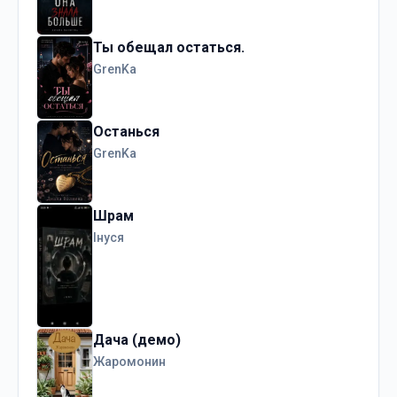
Ты обещал остаться.
GrenKa
Останься
GrenKa
Шрам
Інуся
Дача (демо)
Жаромонин