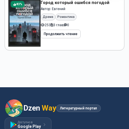
Город который ошибся погодой
83%
Автор:
Евгений
Драма
Романтика
253
3 глав
0
Продолжить чтение
Dzen
Way
Литературный портал
Доступно в
Google Play