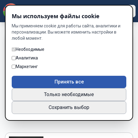
Dzen
Way
Мы используем файлы cookie
Мы применяем cookie для работы сайта, аналитики и
персонализации. Вы можете изменить настройки в
любой момент.
Книги о Антигерой —
Необходимые
читать онлайн
Аналитика
бесплатно
Маркетинг
Подборка книг по жанру «Антигерой»
Принять все
1 книг
Только необходимые
Новинки
Популярные
Сохранить выбор