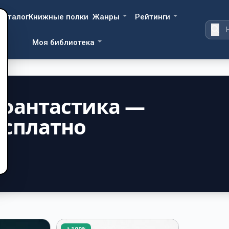
Каталог
Книжные полки
Жанры
Рейтинги
Моя библиотека
 фантастика —
есплатно