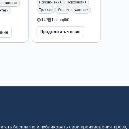
Приключения
Психология
фантастика
Триллер
Ужасы
Фэнтези
нтези
147
1 глав
0
Продолжить чтение
ение
читать бесплатно и публиковать свои произведения: проза,