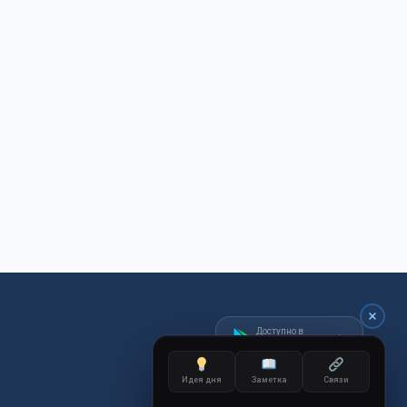
Доступно в
Google Play
Идея дня
Заметка
Связи