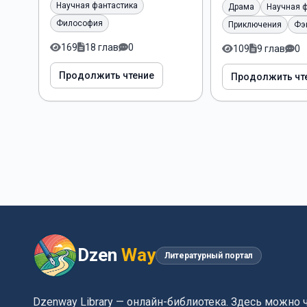
Научная фантастика
Драма
Научная 
Философия
Приключения
Фэ
169
18 глав
0
109
9 глав
0
Продолжить чтение
Продолжить чт
Dzen
Way
Литературный портал
Dzenway Library — онлайн-библиотека. Здесь можно 