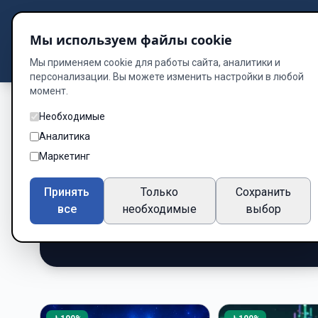
Подбор книг
Мы используем файлы cookie
Dzen
Way
Библиотека
Мы применяем cookie для работы сайта, аналитики и
персонализации. Вы можете изменить настройки в любой
момент.
Необходимые
Книги о Научная
Аналитика
Маркетинг
читать онлайн б
Принять
Только
Сохранить
Подборка книг по жанру «Научная фантастика»
все
необходимые
выбор
3 книг