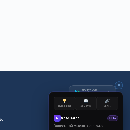
Доступно в
Google Play
Идея дня
Заметка
Связи
N
NoteCards
ь.
БЕТА
Записывай мысли в карточки.