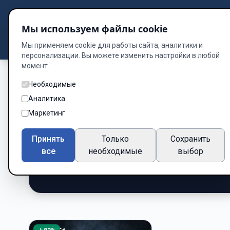
Подбор книг
Мы используем файлы cookie
Dzen
Way
Библиотека
Мы применяем cookie для работы сайта, аналитики и
персонализации. Вы можете изменить настройки в любой
момент.
Необходимые
Книги о Самоцен
Аналитика
Маркетинг
онлайн бесплатн
Принять
Только
Сохранить
Подборка книг по жанру «Самоценность»
все
необходимые
выбор
1 книг