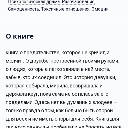
Психологическая драма
,
Разочарование
,
Самоценность
,
Токсичные отношения
,
Эмоции
О книге
книга о предательстве, которое не кричит, а
молчит. О дружбе, построенной твоими руками,
о людях, которые легко заняли в ней места,
забыв, кто их соединил. Это история девушки,
которая собирала, мирила, возвращала и
держала круг, пока сама не осталась за его
пределами. Здесь нет выдуманных злодеев —
только правда о том, как больно быть опорой
для всех и не иметь опоры для себя. Книга для
тех, кого однажды пообещали не бросать, но всё