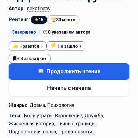
Автор:
nekotinntw
Рейтинг:
★
15
80 место
Завершено
С указанием автора
Нравится
Не зашло
5
1
+ В закладки
▾
Продолжить чтение
Начать с начала
Жанры:
Драма
,
Психология
Теги:
Боль утраты
,
Взросление
,
Дружба
,
Жизненная история
,
Личные границы
,
Подростковая проза
,
Предательство
,