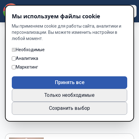
Dzen
Way
Мы используем файлы cookie
Мы применяем cookie для работы сайта, аналитики и
персонализации. Вы можете изменить настройки в
любой момент.
Книги о Заговор —
Необходимые
читать онлайн
Аналитика
бесплатно
Маркетинг
Подборка книг по жанру «Заговор»
Принять все
2 книг
Только необходимые
Новинки
Популярные
Сохранить выбор