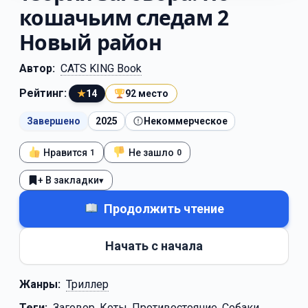
кошачьим следам 2
Новый район
Автор:
CATS KING Book
Рейтинг:
★
14
92 место
Завершено
2025
Некоммерческое
Нравится
Не зашло
1
0
+ В закладки
▾
Продолжить чтение
Начать с начала
Жанры:
Триллер
Теги:
Заговор
,
Коты
,
Противостояние
,
Собаки
,